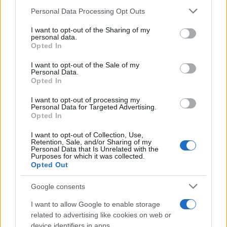
“A mí me preocupa el futuro de
de su consentimiento, pero usted tiene el derecho de
España y de Castilla-La
Personal Data Processing Opt Outs
rechazar tal procesamiento. Puede cambiar sus preferencias
Mancha”
o retirar su consentimiento en cualquier momento volviendo
I want to opt-out of the Sharing of my
03/12/2025
a este sitio y haciendo clic en el botón "Privacidad" en la
TOLEDO
personal data.
parte inferior de la página web.
Opted In
12
13
14
Please note that this website/app uses one or more Google
I want to opt-out of the Sale of my
Personal Data.
services and may gather and store information including but
Opted In
not limited to your visit or usage behaviour. You may click to
grant or deny consent to Google and its third-party tags to
Últimas noticias
I want to opt-out of processing my
use your data for below specified purposes in below Google
Personal Data for Targeted Advertising.
consent section.
Opted In
La Junta activa un dispositivo
I want to opt-out of Collection, Use,
especial en Cuenca para evitar
Retention, Sale, and/or Sharing of my
incendios forestales y velar por
Personal Data that Is Unrelated with the
la seguridad durante el eclipse de
Purposes for which it was collected.
sol
Opted Out
07/08/2026
Google consents
La II Vuelta Ciclista Castilla-La
Mancha LEADER impulsa la
I want to allow Google to enable storage
igualdad y el desarrollo rural a
related to advertising like cookies on web or
través del deporte femenino
device identifiers in apps.