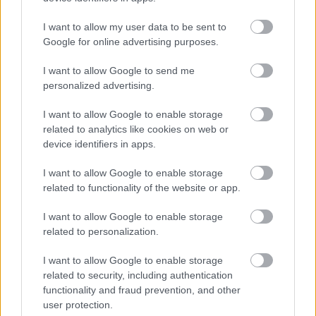
07/08/2026
I want to allow my user data to be sent to
Google for online advertising purposes.
La Junta respalda el proceso de
revalidación del Geoparque de
Molina-Alto Tajo como
I want to allow Google to send me
Geoparque Mundial de la
personalized advertising.
UNESCO
07/08/2026
I want to allow Google to enable storage
related to analytics like cookies on web or
Jesús Sánchez Rivas presenta
device identifiers in apps.
hoy en Valdepeñas el poemario
“Entre silencio y silencio”
editado por el Grupo Oretania
I want to allow Google to enable storage
related to functionality of the website or app.
07/08/2026
I want to allow Google to enable storage
ASAJA Ciudad Real defiende una
related to personalization.
tendencia alcista del precio del
pistacho para este año
I want to allow Google to enable storage
07/08/2026
related to security, including authentication
functionality and fraud prevention, and other
user protection.