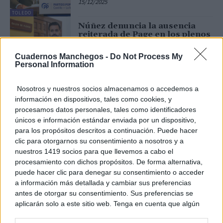
15/12/2025
TOLEDO
Núñez denuncia la ausencia
reiterada de Page en los plenos
de las Cortes donde está
obligado a dar explicaciones
Cuadernos Manchegos -
Do Not Process My
sobre su gestión
Personal Information
12/12/2025
TOLEDO
Núñez exige a Page respuestas
Nosotros y nuestros socios almacenamos o accedemos a
inmediatas ante la huelga de
información en dispositivos, tales como cookies, y
médicos y el incumplimiento
procesamos datos personales, tales como identificadores
del Pacto del Agua después de 5
años de su...
únicos e información estándar enviada por un dispositivo,
para los propósitos descritos a continuación. Puede hacer
09/12/2025
TOLEDO
clic para otorgarnos su consentimiento a nosotros y a
Núñez reivindica la vigencia, la
nuestros 1419 socios para que llevemos a cabo el
fortaleza y la concordia de la
procesamiento con dichos propósitos. De forma alternativa,
Constitución, advirtiendo a
Sánchez que el PP “no permitirá
puede hacer clic para denegar su consentimiento o acceder
que siga erosionando la...
a información más detallada y cambiar sus preferencias
05/12/2025
antes de otorgar su consentimiento. Sus preferencias se
TOLEDO
aplicarán solo a este sitio web. Tenga en cuenta que algún
Núñez asegura que a Page le
procesamiento de sus datos personales puede no requerir
preocupa el futuro del PSOE: