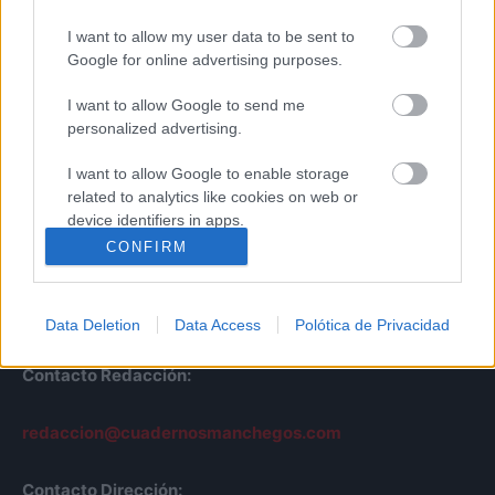
I want to allow my user data to be sent to
Google for online advertising purposes.
I want to allow Google to send me
personalized advertising.
Cuadernos
I want to allow Google to enable storage
related to analytics like cookies on web or
Manchegos
device identifiers in apps.
Más de 45 Años nos avalan
CONFIRM
I want to allow Google to enable storage
© Cuadernos Manchegos | Noticias de CLM
related to functionality of the website or app.
Desarrollo Web por
Leubur Diseño
Data Deletion
Data Access
Polótica de Privacidad
I want to allow Google to enable storage
related to personalization.
Contacto Redacción:
I want to allow Google to enable storage
related to security, including authentication
redaccion@cuadernosmanchegos.com
functionality and fraud prevention, and other
user protection.
Contacto Dirección: