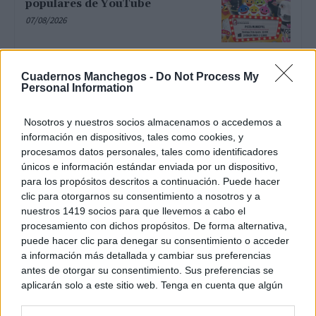
populares de YouTube
07/08/2026
Un paseo por las Flores y Frutos
Cuadernos Manchegos -
Do Not Process My
de la Comarca de Tomelloso
Personal Information
(XIV)
07/08/2026
Nosotros y nuestros socios almacenamos o accedemos a
información en dispositivos, tales como cookies, y
procesamos datos personales, tales como identificadores
Un mercado medieval de
únicos e información estándar enviada por un dispositivo,
artesanía pura en la 30ª edición
para los propósitos descritos a continuación. Puede hacer
de Consuegra Medieval
clic para otorgarnos su consentimiento a nosotros y a
07/08/2026
nuestros 1419 socios para que llevemos a cabo el
procesamiento con dichos propósitos. De forma alternativa,
puede hacer clic para denegar su consentimiento o acceder
El Festival Internacional de Cine
a información más detallada y cambiar sus preferencias
de Almagro celebra este sábado
antes de otorgar su consentimiento. Sus preferencias se
la gala de su novena edición
aplicarán solo a este sitio web. Tenga en cuenta que algún
07/08/2026
procesamiento de sus datos personales puede no requerir
de su consentimiento, pero usted tiene el derecho de