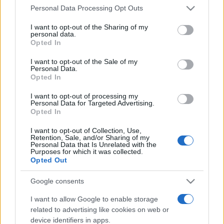
Personal Data Processing Opt Outs
rechazar tal procesamiento. Puede cambiar sus preferencias
Programación de la Feria y
o retirar su consentimiento en cualquier momento volviendo
Fiestas de Tomelloso 2026
I want to opt-out of the Sharing of my
a este sitio y haciendo clic en el botón "Privacidad" en la
personal data.
07/08/2026
parte inferior de la página web.
Opted In
Please note that this website/app uses one or more Google
I want to opt-out of the Sale of my
Personal Data.
services and may gather and store information including but
Opted In
not limited to your visit or usage behaviour. You may click to
grant or deny consent to Google and its third-party tags to
I want to opt-out of processing my
use your data for below specified purposes in below Google
Personal Data for Targeted Advertising.
consent section.
Opted In
I want to opt-out of Collection, Use,
Retention, Sale, and/or Sharing of my
Personal Data that Is Unrelated with the
Purposes for which it was collected.
Opted Out
Google consents
I want to allow Google to enable storage
related to advertising like cookies on web or
device identifiers in apps.