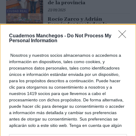
de la provincia
23/09/2025
CIUDAD REAL
Rocío Zarco y Adrián
Fernández trasladan la
cercanía de la Diputación en la
inauguración de las fiestas de
Cuadernos Manchegos -
Do Not Process My
Granátula de Calatrava
Personal Information
25/07/2025
CIUDAD REAL
Nosotros y nuestros socios almacenamos o accedemos a
La Diputación de Ciudad Real
moviliza 10,5 millones de euros
información en dispositivos, tales como cookies, y
para reforzar los servicios que
procesamos datos personales, tales como identificadores
prestan los ayuntamientos
únicos e información estándar enviada por un dispositivo,
15/07/2025
para los propósitos descritos a continuación. Puede hacer
CIUDAD REAL
clic para otorgarnos su consentimiento a nosotros y a
Rocío Zarco pone en valor el
nuestros 1419 socios para que llevemos a cabo el
trabajo de los jóvenes
procesamiento con dichos propósitos. De forma alternativa,
empresarios por la provincia en
puede hacer clic para denegar su consentimiento o acceder
el foro ‘Conecta 2025’
a información más detallada y cambiar sus preferencias
12/06/2025
antes de otorgar su consentimiento. Sus preferencias se
CIUDAD REAL
aplicarán solo a este sitio web. Tenga en cuenta que algún
La Diputación de Ciudad Real
procesamiento de sus datos personales puede no requerir
moviliza casi 6 millones de