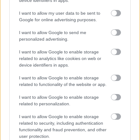
device identifiers in apps.
Starlight
05/08/2026
I want to allow my user data to be sent to
Google for online advertising purposes.
La mercancía del poder y la
ceguera de las masas
I want to allow Google to send me
05/08/2026
personalized advertising.
I want to allow Google to enable storage
related to analytics like cookies on web or
Nuevas oportunidades laborales
device identifiers in apps.
en Tomelloso para logopedia,
terapia ocupacional y cocina
I want to allow Google to enable storage
05/08/2026
related to functionality of the website or app.
I want to allow Google to enable storage
Atocha estrena 1.357 plazas de
related to personalization.
aparcamiento con un innovador
sistema sostenible de Anrotech
I want to allow Google to enable storage
05/08/2026
related to security, including authentication
functionality and fraud prevention, and other
user protection.