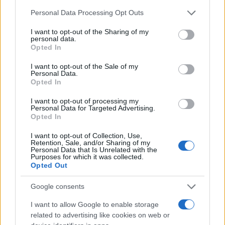
de su consentimiento, pero usted tiene el derecho de
euros para apoyar a los
Personal Data Processing Opt Outs
rechazar tal procesamiento. Puede cambiar sus preferencias
municipios de la provincia con
o retirar su consentimiento en cualquier momento volviendo
el Plan de Aldeas,...
I want to opt-out of the Sharing of my
a este sitio y haciendo clic en el botón "Privacidad" en la
28/05/2025
personal data.
CIUDAD REAL
parte inferior de la página web.
Opted In
Please note that this website/app uses one or more Google
4
5
6
I want to opt-out of the Sale of my
Personal Data.
services and may gather and store information including but
Opted In
not limited to your visit or usage behaviour. You may click to
grant or deny consent to Google and its third-party tags to
I want to opt-out of processing my
Últimas noticias
use your data for below specified purposes in below Google
Personal Data for Targeted Advertising.
consent section.
Opted In
El tomellosero Marcos López
I want to opt-out of Collection, Use,
Olivares firma el cartel de la
Retention, Sale, and/or Sharing of my
Feria de Socuéllamos 2026
Personal Data that Is Unrelated with the
Purposes for which it was collected.
05/08/2026
Opted Out
Google consents
Argamasilla de Alba refuerza su
apuesta por el turismo
I want to allow Google to enable storage
astronómico con la instalación
related to advertising like cookies on web or
de la placa de Destino Turístico