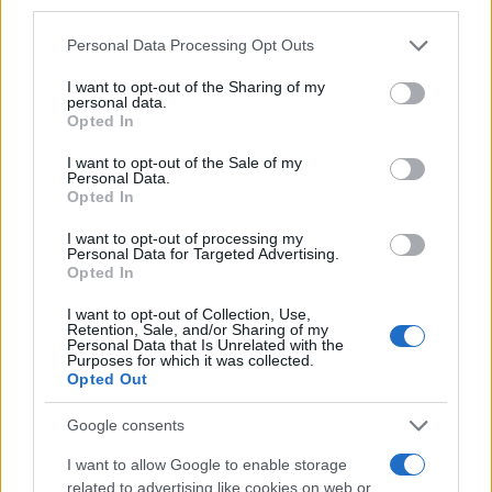
procesamiento de sus datos personales puede no requerir
La Diputación y el
de su consentimiento, pero usted tiene el derecho de
Ayuntamiento de Alcázar,
apoyan a la Sociedad
Personal Data Processing Opt Outs
rechazar tal procesamiento. Puede cambiar sus preferencias
Cervantina en su propuesta de
o retirar su consentimiento en cualquier momento volviendo
declarar el legado de don
I want to opt-out of the Sharing of my
a este sitio y haciendo clic en el botón "Privacidad" en la
Quijote y Sancho...
personal data.
CIUDAD REAL
parte inferior de la página web.
Opted In
16/04/2026
Please note that this website/app uses one or more Google
I want to opt-out of the Sale of my
Personal Data.
services and may gather and store information including but
1
2
3
Opted In
not limited to your visit or usage behaviour. You may click to
grant or deny consent to Google and its third-party tags to
I want to opt-out of processing my
use your data for below specified purposes in below Google
Personal Data for Targeted Advertising.
Últimas noticias
consent section.
Opted In
I want to opt-out of Collection, Use,
Retention, Sale, and/or Sharing of my
‘Chiqui-Clan’ llega a El Provencio
Personal Data that Is Unrelated with the
con los personajes infantiles más
Purposes for which it was collected.
populares de YouTube
Opted Out
07/08/2026
Google consents
I want to allow Google to enable storage
Un paseo por las Flores y Frutos
related to advertising like cookies on web or
de la Comarca de Tomelloso