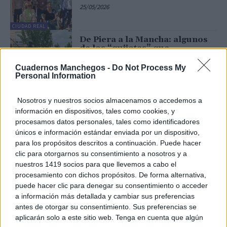
25/05/2026
CIUDAD REAL
De Piera a la Mancha: algunos
de los “quijotes” que
escribieron el manuscrito más
grande del mundo regresan a
Cuadernos Manchegos -
Do Not Process My
sus raíces… ¡Treinta años
Personal Information
después!
CIUDAD REAL
04/05/2026
Nosotros y nuestros socios almacenamos o accedemos a
Don Quijote y Sancho Panza
información en dispositivos, tales como cookies, y
juegan en casa en su camino
procesamos datos personales, tales como identificadores
hacia la declaración de su
únicos e información estándar enviada por un dispositivo,
legado como Patrimonio
Cultural de la Humanidad
para los propósitos descritos a continuación. Puede hacer
clic para otorgarnos su consentimiento a nosotros y a
23/04/2026
CIUDAD REAL
nuestros 1419 socios para que llevemos a cabo el
Cervantes y Shakespeare
procesamiento con dichos propósitos. De forma alternativa,
murieron el mismo día, pero en
puede hacer clic para denegar su consentimiento o acceder
distintos calendarios
a información más detallada y cambiar sus preferencias
18/04/2026
antes de otorgar su consentimiento. Sus preferencias se
aplicarán solo a este sitio web. Tenga en cuenta que algún
OPINIÓN