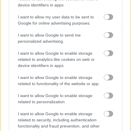
(XIV)
device identifiers in apps.
07/08/2026
I want to allow my user data to be sent to
Google for online advertising purposes.
Un mercado medieval de
I want to allow Google to send me
artesanía pura en la 30ª edición
de Consuegra Medieval
personalized advertising.
07/08/2026
I want to allow Google to enable storage
related to analytics like cookies on web or
device identifiers in apps.
El Festival Internacional de Cine
de Almagro celebra este sábado
I want to allow Google to enable storage
la gala de su novena edición
related to functionality of the website or app.
07/08/2026
I want to allow Google to enable storage
related to personalization.
Programación de la Feria y
Fiestas de Tomelloso 2026
I want to allow Google to enable storage
07/08/2026
related to security, including authentication
functionality and fraud prevention, and other