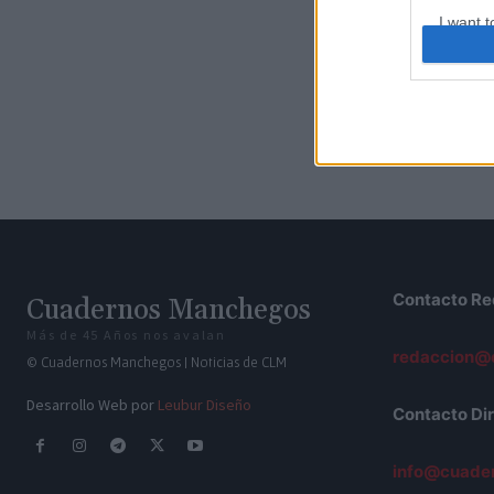
I want t
web or d
I want t
or app.
I want t
I want t
authenti
Contacto Re
Cuadernos Manchegos
Más de 45 Años nos avalan
redaccion@
© Cuadernos Manchegos | Noticias de CLM
Desarrollo Web por
Leubur Diseño
Contacto Dir
info@cuade