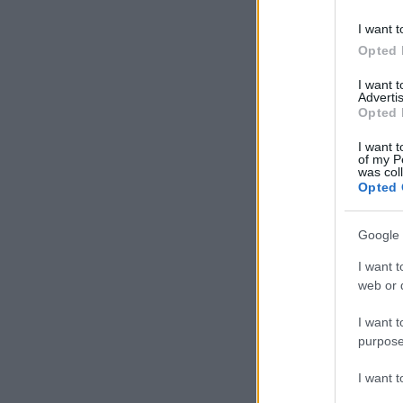
I want t
Opted 
I want 
Advertis
Opted 
I want t
of my P
was col
Opted 
Google 
I want t
web or d
I want t
purpose
I want 