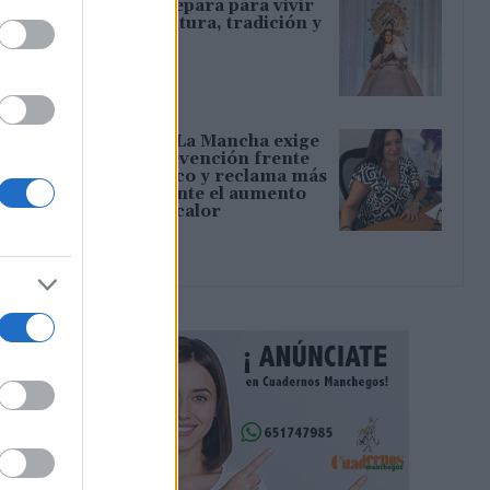
Tamajón se prepara para vivir
diez días de cultura, tradición y
convivencia
06/08/2026
CCOO Castilla-La Mancha exige
reforzar la prevención frente
al estrés térmico y reclama más
inspecciones ante el aumento
del riesgo por calor
06/08/2026