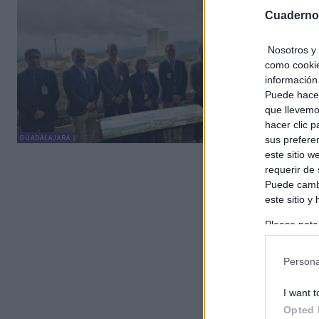
El Go
Cuaderno
al Go
y tra
Nosotros y 
avanz
como cookie
información 
C. Mancheg
Puede hacer
El Gobiern
que llevemo
para que e
hacer clic 
GUADALAJARA
sus prefere
este sitio 
requerir de
Puede cambi
este sitio y
Please note
information 
deny consent
Persona
in below Go
I want t
Opted 