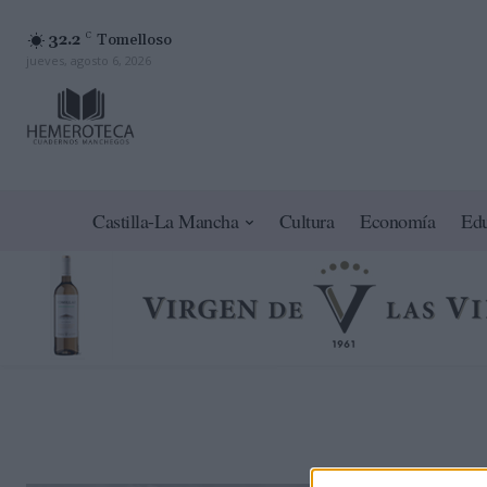
32.2
C
Tomelloso
jueves, agosto 6, 2026
Castilla-La Mancha
Cultura
Economía
Ed