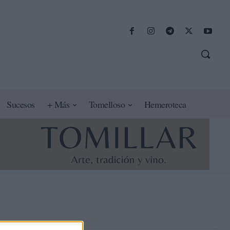
Sucesos
+ Más
Tomelloso
Hemeroteca