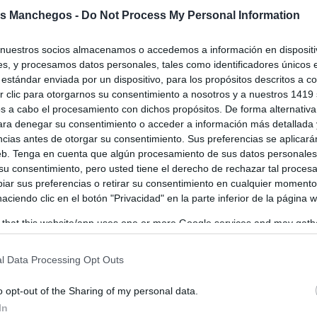
bierno de Castilla-La Mancha solicita
s Manchegos -
Do Not Process My Personal Information
bierno central las redes de distribución
nsporte necesarias para poder seguir
nuestros socios almacenamos o accedemos a información en dispositiv
ando en su autonomía energética
s, y procesamos datos personales, tales como identificadores únicos 
estándar enviada por un dispositivo, para los propósitos descritos a co
os
-
22/01/2025
 clic para otorgarnos su consentimiento a nosotros y a nuestros 1419 
o de Castilla-La Mancha ha reiterado su petición al Gobierno central
s a cabo el procesamiento con dichos propósitos. De forma alternativ
l Ministerio para la Transición Ecológica y el Reto Demográfico...
para denegar su consentimiento o acceder a información más detallada
ncias antes de otorgar su consentimiento. Sus preferencias se aplicará
web. Tenga en cuenta que algún procesamiento de sus datos personale
 su consentimiento, pero usted tiene el derecho de rechazar tal proces
ar sus preferencias o retirar su consentimiento en cualquier momento
 haciendo clic en el botón "Privacidad" en la parte inferior de la página 
 that this website/app uses one or more Google services and may gath
including but not limited to your visit or usage behaviour. You may click 
 to Google and its third-party tags to use your data for below specifi
l Data Processing Opt Outs
ogle consent section.
o opt-out of the Sharing of my personal data.
In