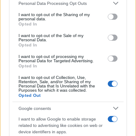
estudios en el curso 2025/2026
Personal Data Processing Opt Outs
rechazar tal procesamiento. Puede cambiar sus preferencias
22/05/2025
o retirar su consentimiento en cualquier momento volviendo
I want to opt-out of the Sharing of my
a este sitio y haciendo clic en el botón "Privacidad" en la
ALBACETE
personal data.
parte inferior de la página web.
Opted In
1
2
Please note that this website/app uses one or more Google
I want to opt-out of the Sale of my
Personal Data.
services and may gather and store information including but
Opted In
not limited to your visit or usage behaviour. You may click to
grant or deny consent to Google and its third-party tags to
Últimas noticias
I want to opt-out of processing my
use your data for below specified purposes in below Google
Personal Data for Targeted Advertising.
consent section.
Opted In
Tomelloso desafía al calor y llena
de ambiente la primera noche de
I want to opt-out of Collection, Use,
Retention, Sale, and/or Sharing of my
su XIV Fiesta del Vino
Personal Data that Is Unrelated with the
07/08/2026
Purposes for which it was collected.
Opted Out
Google consents
‘Chiqui-Clan’ llega a El Provencio
con los personajes infantiles más
I want to allow Google to enable storage
populares de YouTube
related to advertising like cookies on web or
07/08/2026
device identifiers in apps.