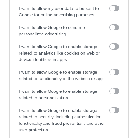
I want to allow my user data to be sent to
Un paseo por las Flores y Frutos
Google for online advertising purposes.
de la Comarca de Tomelloso
(XIV)
I want to allow Google to send me
07/08/2026
personalized advertising.
I want to allow Google to enable storage
related to analytics like cookies on web or
Un mercado medieval de
artesanía pura en la 30ª edición
device identifiers in apps.
de Consuegra Medieval
07/08/2026
I want to allow Google to enable storage
related to functionality of the website or app.
I want to allow Google to enable storage
El Festival Internacional de Cine
related to personalization.
de Almagro celebra este sábado
la gala de su novena edición
07/08/2026
I want to allow Google to enable storage
related to security, including authentication
functionality and fraud prevention, and other
user protection.