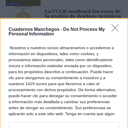
ALBACETE
La UCLM analizará los retos de
la gestión de destinos turísticos
en Manzanares
27/05/2025
Cuadernos Manchegos -
Do Not Process My
Personal Information
CIUDAD REAL
El IES Alfonso VIII y el IES
Nosotros y nuestros socios almacenamos o accedemos a
Albasit ganan la Olimpiada de
información en dispositivos, tales como cookies, y
Ingeniería en la Edificación de
procesamos datos personales, tales como identificadores
la UCLM
únicos e información estándar enviada por un dispositivo,
26/05/2025
para los propósitos descritos a continuación. Puede hacer
CUENCA
clic para otorgarnos su consentimiento a nosotros y a
Humanidades de Albacete
nuestros 1419 socios para que llevemos a cabo el
presenta la exposición “Del
procesamiento con dichos propósitos. De forma alternativa,
tormento al éxtasis: arte y
literatura como refugio para el
puede hacer clic para denegar su consentimiento o acceder
alma”
a información más detallada y cambiar sus preferencias
23/05/2025
antes de otorgar su consentimiento. Sus preferencias se
ALBACETE
aplicarán solo a este sitio web. Tenga en cuenta que algún
La UCLM contará con becas
procesamiento de sus datos personales puede no requerir
para estudiantes con
discapacidad que inicien sus
de su consentimiento, pero usted tiene el derecho de