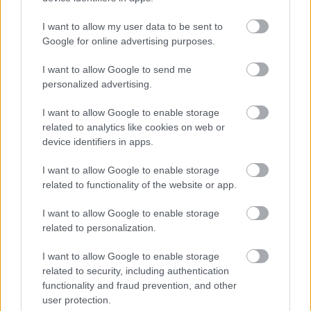
07/08/2026
I want to allow my user data to be sent to
Google for online advertising purposes.
La Junta respalda el proceso de
revalidación del Geoparque de
Molina-Alto Tajo como
I want to allow Google to send me
Geoparque Mundial de la
personalized advertising.
UNESCO
07/08/2026
I want to allow Google to enable storage
related to analytics like cookies on web or
Jesús Sánchez Rivas presenta
device identifiers in apps.
hoy en Valdepeñas el poemario
“Entre silencio y silencio”
editado por el Grupo Oretania
I want to allow Google to enable storage
related to functionality of the website or app.
07/08/2026
I want to allow Google to enable storage
ASAJA Ciudad Real defiende una
related to personalization.
tendencia alcista del precio del
pistacho para este año
I want to allow Google to enable storage
07/08/2026
related to security, including authentication
functionality and fraud prevention, and other
user protection.