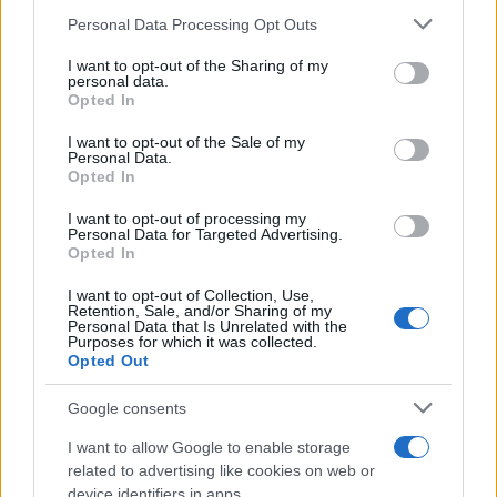
La Mancha
de su consentimiento, pero usted tiene el derecho de
Personal Data Processing Opt Outs
rechazar tal procesamiento. Puede cambiar sus preferencias
21/04/2026
o retirar su consentimiento en cualquier momento volviendo
I want to opt-out of the Sharing of my
a este sitio y haciendo clic en el botón "Privacidad" en la
TOLEDO
personal data.
parte inferior de la página web.
Opted In
2
3
4
Please note that this website/app uses one or more Google
I want to opt-out of the Sale of my
Personal Data.
services and may gather and store information including but
Opted In
not limited to your visit or usage behaviour. You may click to
grant or deny consent to Google and its third-party tags to
Últimas noticias
I want to opt-out of processing my
use your data for below specified purposes in below Google
Personal Data for Targeted Advertising.
consent section.
Opted In
La Junta activa un dispositivo
I want to opt-out of Collection, Use,
especial en Cuenca para evitar
Retention, Sale, and/or Sharing of my
incendios forestales y velar por
Personal Data that Is Unrelated with the
la seguridad durante el eclipse de
Purposes for which it was collected.
sol
Opted Out
07/08/2026
Google consents
La II Vuelta Ciclista Castilla-La
Mancha LEADER impulsa la
I want to allow Google to enable storage
igualdad y el desarrollo rural a
related to advertising like cookies on web or
través del deporte femenino
device identifiers in apps.