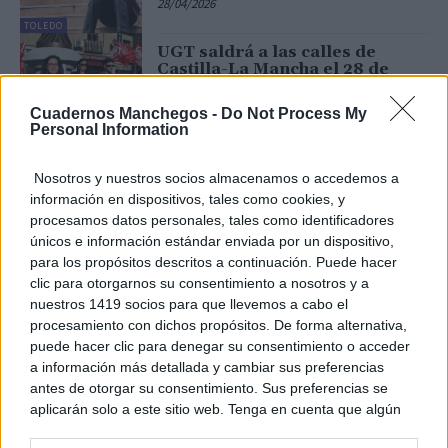
28/04/2026
TOLEDO
UGT saldrá a las calles de
Castilla-La Mancha el 28 de
abril para exigir una solución a
la alta siniestralidad laboral
Cuadernos Manchegos -
Do Not Process My
28/04/2026
Personal Information
TOLEDO
UGT y CCOO llaman a la
Nosotros y nuestros socios almacenamos o accedemos a
ciudadanía a salir a las calles
información en dispositivos, tales como cookies, y
de Castilla-La Mancha para
procesamos datos personales, tales como identificadores
exigir en este 1º de Mayo más
salarios...
únicos e información estándar enviada por un dispositivo,
para los propósitos descritos a continuación. Puede hacer
27/04/2026
TOLEDO
clic para otorgarnos su consentimiento a nosotros y a
Siniestralidad laboral en
nuestros 1419 socios para que llevemos a cabo el
Castilla-La Mancha, una mirada
procesamiento con dichos propósitos. De forma alternativa,
desde los Servicios Públicos
puede hacer clic para denegar su consentimiento o acceder
27/04/2026
a información más detallada y cambiar sus preferencias
antes de otorgar su consentimiento. Sus preferencias se
OPINIÓN
aplicarán solo a este sitio web. Tenga en cuenta que algún
UGT convoca huelga en las
procesamiento de sus datos personales puede no requerir
escuelas infantiles de Castilla-