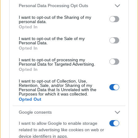
Personal Data Processing Opt Outs
rechazar tal procesamiento. Puede cambiar sus preferencias
Un entretenido podcast recoge
o retirar su consentimiento en cualquier momento volviendo
I want to opt-out of the Sharing of my
las vivencias de la última edición
a este sitio y haciendo clic en el botón "Privacidad" en la
personal data.
de la Feria Internacional del Ajo
parte inferior de la página web.
Opted In
de Las Pedroñeras
08/08/2026
Please note that this website/app uses one or more Google
I want to opt-out of the Sale of my
Personal Data.
services and may gather and store information including but
Opted In
not limited to your visit or usage behaviour. You may click to
grant or deny consent to Google and its third-party tags to
I want to opt-out of processing my
use your data for below specified purposes in below Google
Personal Data for Targeted Advertising.
consent section.
Opted In
I want to opt-out of Collection, Use,
Retention, Sale, and/or Sharing of my
Personal Data that Is Unrelated with the
Purposes for which it was collected.
Opted Out
Google consents
I want to allow Google to enable storage
related to advertising like cookies on web or
device identifiers in apps.