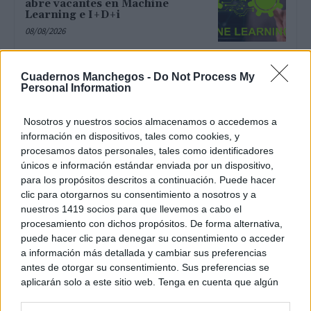
abre vacantes en Machine
Learning e I+D+i
08/08/2026
Una empresa de Tomelloso
Cuadernos Manchegos -
Do Not Process My
amplía plantilla y busca
Personal Information
ingenieros para sus nuevas
instalaciones
08/08/2026
Nosotros y nuestros socios almacenamos o accedemos a
información en dispositivos, tales como cookies, y
procesamos datos personales, tales como identificadores
No necesitamos una unión así
únicos e información estándar enviada por un dispositivo,
08/08/2026
para los propósitos descritos a continuación. Puede hacer
clic para otorgarnos su consentimiento a nosotros y a
nuestros 1419 socios para que llevemos a cabo el
procesamiento con dichos propósitos. De forma alternativa,
puede hacer clic para denegar su consentimiento o acceder
La DGT cambia los
a información más detallada y cambiar sus preferencias
adelantamientos desde el 1 de
antes de otorgar su consentimiento. Sus preferencias se
octubre: así habrá que pasar a
ciclistas y otros usuarios
aplicarán solo a este sitio web. Tenga en cuenta que algún
vulnerables
procesamiento de sus datos personales puede no requerir
08/08/2026
de su consentimiento, pero usted tiene el derecho de