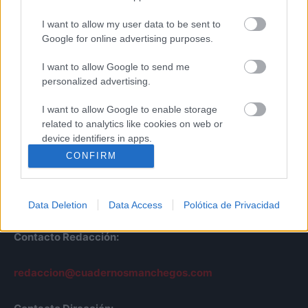
I want to allow my user data to be sent to
Google for online advertising purposes.
I want to allow Google to send me
personalized advertising.
I want to allow Google to enable storage
Cuadernos
related to analytics like cookies on web or
Manchegos
device identifiers in apps.
Más de 45 Años nos avalan
CONFIRM
I want to allow Google to enable storage
© Cuadernos Manchegos | Noticias de CLM
related to functionality of the website or app.
Desarrollo Web por
Leubur Diseño
Data Deletion
Data Access
Polótica de Privacidad
I want to allow Google to enable storage
related to personalization.
Contacto Redacción:
I want to allow Google to enable storage
related to security, including authentication
redaccion@cuadernosmanchegos.com
functionality and fraud prevention, and other
user protection.