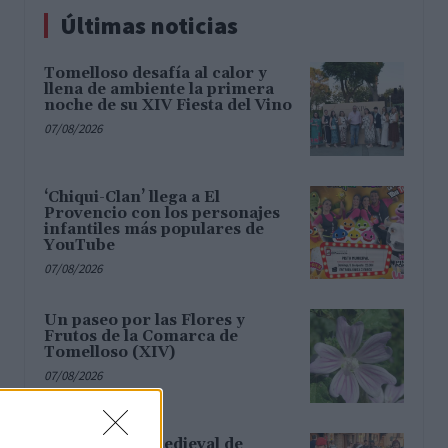
Últimas noticias
Tomelloso desafía al calor y
llena de ambiente la primera
noche de su XIV Fiesta del Vino
07/08/2026
‘Chiqui-Clan’ llega a El
Provencio con los personajes
infantiles más populares de
YouTube
07/08/2026
Un paseo por las Flores y
Frutos de la Comarca de
Tomelloso (XIV)
07/08/2026
Un mercado medieval de