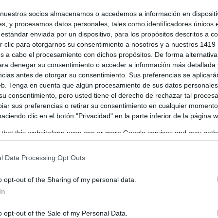
tud de Villarrubia de los Ojos
os
-
06/07/2026
nuestros socios almacenamos o accedemos a información en dispositiv
s, y procesamos datos personales, tales como identificadores únicos 
 Local de la Juventud de Villarrubia de los Ojos (Ciudad Real) se
estándar enviada por un dispositivo, para los propósitos descritos a co
 recientemente y celebró su primera reunión, donde se trataron...
 clic para otorgarnos su consentimiento a nosotros y a nuestros 1419 
s a cabo el procesamiento con dichos propósitos. De forma alternativ
para denegar su consentimiento o acceder a información más detallada
ncias antes de otorgar su consentimiento. Sus preferencias se aplicará
web. Tenga en cuenta que algún procesamiento de sus datos personale
n Villarrubia la red de las 85 cuentas
 su consentimiento, pero usted tiene el derecho de rechazar tal proces
rias: vishing, identidades robadas y
ar sus preferencias o retirar su consentimiento en cualquier momento
19.000 euros estafados!
 haciendo clic en el botón "Privacidad" en la parte inferior de la página 
os
-
19/06/2026
 that this website/app uses one or more Google services and may gath
o de la operación “BARKEN” la Guardia Civil ha esclarecido,
including but not limited to your visit or usage behaviour. You may click 
do y detenido a los cuatro presuntos autores de seis delitos de...
 to Google and its third-party tags to use your data for below specifi
l Data Processing Opt Outs
ogle consent section.
o opt-out of the Sharing of my personal data.
rubia de los Ojos, uno de los primeros
In
amientos de España en obtener un
icio económico gracias al ahorro
o opt-out of the Sale of my Personal Data.