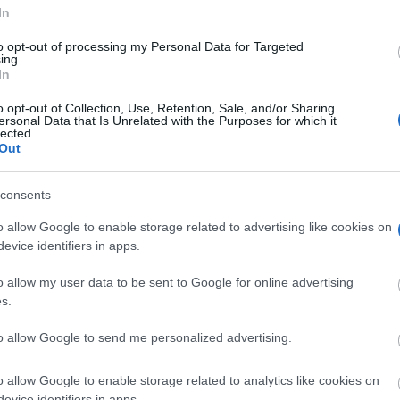
tico derivado de la mejora...
In
os
-
27/05/2026
to opt-out of processing my Personal Data for Targeted
ing.
iento de Villarrubia de los Ojos (Ciudad Real) ha marcado un hito en
In
 energética de las instalaciones municipales, convirtiéndose en un...
o opt-out of Collection, Use, Retention, Sale, and/or Sharing
ersonal Data that Is Unrelated with the Purposes for which it
rubia de los Ojos se prepara para vivir
lected.
an Semana Santa 2026, Fiesta de
Out
és Turístico Regional en Castilla-La
ha
consents
os
-
24/03/2026
o allow Google to enable storage related to advertising like cookies on
 de los Ojos (Ciudad Real) se prepara para la llegada de los días
evice identifiers in apps.
 su Semana Santa, Fiesta de Interés Turístico Regional...
o allow my user data to be sent to Google for online advertising
s.
terprofesional DO La Mancha será
la de Honor 2026 de la cooperativa El
to allow Google to send me personalized advertising.
eso de Villarrubia de los Ojos
os
-
09/03/2026
o allow Google to enable storage related to analytics like cookies on
evice identifiers in apps.