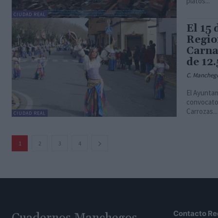
platos...
CIUDAD REAL
El 15 
Regio
Carna
de 12.
C. Mancheg
El Ayuntam
convocator
Carrozas...
CIUDAD REAL
1
2
3
4
Contacto Re