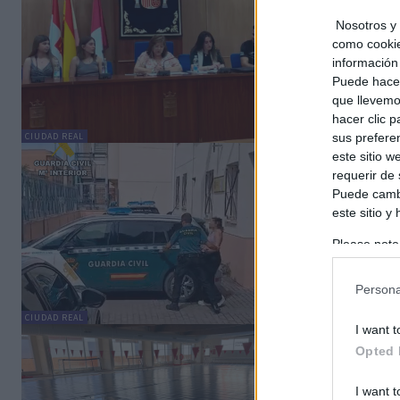
Juven
C. Mancheg
Nosotros y 
como cookie
El Consejo
información 
constituyó
Puede hacer
que llevemo
hacer clic 
sus prefere
CIUDAD REAL
este sitio 
¡Cae e
requerir de
banca
Puede cambi
casi 
este sitio y
C. Mancheg
Please note
En el marc
information 
identifica
deny consent
Persona
in below Go
CIUDAD REAL
I want t
Villar
Opted 
ayunt
benef
I want t