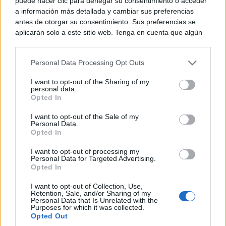
puede hacer clic para denegar su consentimiento o acceder
a información más detallada y cambiar sus preferencias
antes de otorgar su consentimiento. Sus preferencias se
aplicarán solo a este sitio web. Tenga en cuenta que algún
procesamiento de sus datos personales puede no requerir
de su consentimiento, pero usted tiene el derecho de
Personal Data Processing Opt Outs
rechazar tal procesamiento. Puede cambiar sus preferencias
o retirar su consentimiento en cualquier momento volviendo
I want to opt-out of the Sharing of my
a este sitio y haciendo clic en el botón "Privacidad" en la
personal data.
parte inferior de la página web.
Opted In
Please note that this website/app uses one or more Google
I want to opt-out of the Sale of my
Personal Data.
services and may gather and store information including but
Opted In
not limited to your visit or usage behaviour. You may click to
grant or deny consent to Google and its third-party tags to
I want to opt-out of processing my
use your data for below specified purposes in below Google
Personal Data for Targeted Advertising.
consent section.
Opted In
I want to opt-out of Collection, Use,
Retention, Sale, and/or Sharing of my
Personal Data that Is Unrelated with the
Purposes for which it was collected.
Opted Out