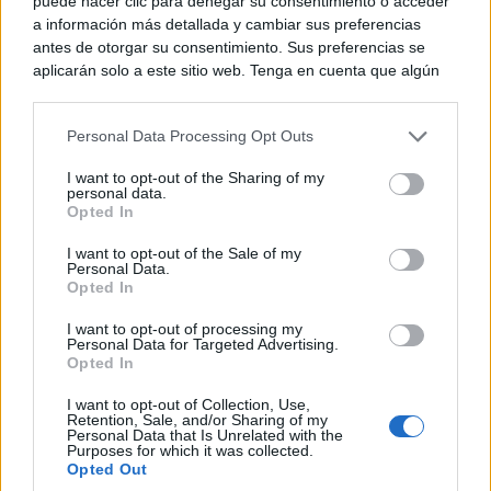
puede hacer clic para denegar su consentimiento o acceder
a información más detallada y cambiar sus preferencias
antes de otorgar su consentimiento. Sus preferencias se
aplicarán solo a este sitio web. Tenga en cuenta que algún
procesamiento de sus datos personales puede no requerir
de su consentimiento, pero usted tiene el derecho de
Personal Data Processing Opt Outs
rechazar tal procesamiento. Puede cambiar sus preferencias
Apps que cambiarán tu vida
o retirar su consentimiento en cualquier momento volviendo
¿Y si estas apps desconocidas cambiaran tu rutina?
I want to opt-out of the Sharing of my
a este sitio y haciendo clic en el botón "Privacidad" en la
personal data.
parte inferior de la página web.
Opted In
Please note that this website/app uses one or more Google
I want to opt-out of the Sale of my
Personal Data.
services and may gather and store information including but
Opted In
not limited to your visit or usage behaviour. You may click to
grant or deny consent to Google and its third-party tags to
I want to opt-out of processing my
use your data for below specified purposes in below Google
Personal Data for Targeted Advertising.
consent section.
Opted In
I want to opt-out of Collection, Use,
Retention, Sale, and/or Sharing of my
Personal Data that Is Unrelated with the
Purposes for which it was collected.
Esto explica el bostezo
Opted Out
Así reacciona tu cerebro al ver bostezar a otros