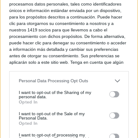
procesamos datos personales, tales como identificadores
únicos e información estándar enviada por un dispositivo,
para los propósitos descritos a continuación. Puede hacer
clic para otorgarnos su consentimiento a nosotros y a
nuestros 1419 socios para que llevemos a cabo el
procesamiento con dichos propósitos. De forma alternativa,
puede hacer clic para denegar su consentimiento o acceder
a información más detallada y cambiar sus preferencias
antes de otorgar su consentimiento. Sus preferencias se
aplicarán solo a este sitio web. Tenga en cuenta que algún
procesamiento de sus datos personales puede no requerir
de su consentimiento, pero usted tiene el derecho de
Personal Data Processing Opt Outs
rechazar tal procesamiento. Puede cambiar sus preferencias
o retirar su consentimiento en cualquier momento volviendo
I want to opt-out of the Sharing of my
a este sitio y haciendo clic en el botón "Privacidad" en la
personal data.
parte inferior de la página web.
Opted In
Please note that this website/app uses one or more Google
I want to opt-out of the Sale of my
Personal Data.
services and may gather and store information including but
Opted In
not limited to your visit or usage behaviour. You may click to
grant or deny consent to Google and its third-party tags to
I want to opt-out of processing my
use your data for below specified purposes in below Google