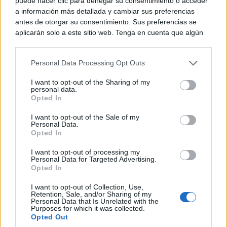
puede hacer clic para denegar su consentimiento o acceder
a información más detallada y cambiar sus preferencias
antes de otorgar su consentimiento. Sus preferencias se
aplicarán solo a este sitio web. Tenga en cuenta que algún
procesamiento de sus datos personales puede no requerir
de su consentimiento, pero usted tiene el derecho de
Personal Data Processing Opt Outs
rechazar tal procesamiento. Puede cambiar sus preferencias
o retirar su consentimiento en cualquier momento volviendo
I want to opt-out of the Sharing of my
a este sitio y haciendo clic en el botón "Privacidad" en la
personal data.
parte inferior de la página web.
Opted In
Please note that this website/app uses one or more Google
I want to opt-out of the Sale of my
Personal Data.
services and may gather and store information including but
Opted In
not limited to your visit or usage behaviour. You may click to
grant or deny consent to Google and its third-party tags to
I want to opt-out of processing my
use your data for below specified purposes in below Google
Personal Data for Targeted Advertising.
consent section.
Opted In
I want to opt-out of Collection, Use,
Retention, Sale, and/or Sharing of my
Personal Data that Is Unrelated with the
Purposes for which it was collected.
Opted Out