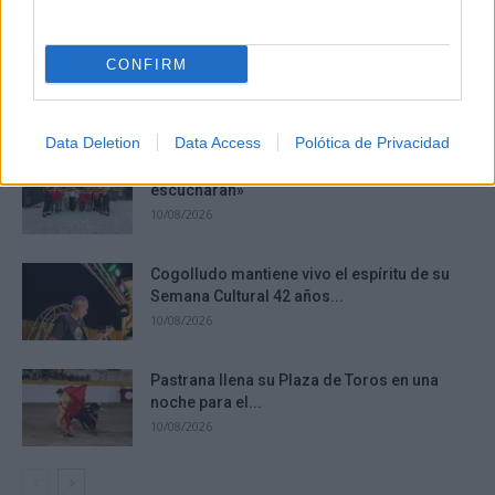
10/08/2026
La Diputación de Albacete aprueba 1,38
CONFIRM
millones de euros en la...
10/08/2026
Data Deletion
Data Access
Polótica de Privacidad
«No pedía comida ni ropa; pedía que la
escucharan»
10/08/2026
Cogolludo mantiene vivo el espíritu de su
Semana Cultural 42 años...
10/08/2026
Pastrana llena su Plaza de Toros en una
noche para el...
10/08/2026