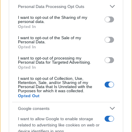
de su consentimiento, pero usted tiene el derecho de
Personal Data Processing Opt Outs
rechazar tal procesamiento. Puede cambiar sus preferencias
o retirar su consentimiento en cualquier momento volviendo
I want to opt-out of the Sharing of my
a este sitio y haciendo clic en el botón "Privacidad" en la
personal data.
¿Sabías que existen?
parte inferior de la página web.
Opted In
Estas criaturas existen y parecen sacadas de otro
Please note that this website/app uses one or more Google
planeta
I want to opt-out of the Sale of my
Personal Data.
services and may gather and store information including but
Opted In
not limited to your visit or usage behaviour. You may click to
grant or deny consent to Google and its third-party tags to
I want to opt-out of processing my
use your data for below specified purposes in below Google
Personal Data for Targeted Advertising.
consent section.
Opted In
I want to opt-out of Collection, Use,
Retention, Sale, and/or Sharing of my
Personal Data that Is Unrelated with the
Purposes for which it was collected.
Opted Out
Google consents
¿De verdad hacen esto?
I want to allow Google to enable storage
Costumbres que rompen todos los esquemas
related to advertising like cookies on web or
device identifiers in apps.