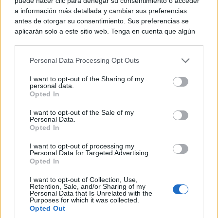
puede hacer clic para denegar su consentimiento o acceder
a información más detallada y cambiar sus preferencias
antes de otorgar su consentimiento. Sus preferencias se
aplicarán solo a este sitio web. Tenga en cuenta que algún
procesamiento de sus datos personales puede no requerir
de su consentimiento, pero usted tiene el derecho de
Personal Data Processing Opt Outs
rechazar tal procesamiento. Puede cambiar sus preferencias
o retirar su consentimiento en cualquier momento volviendo
I want to opt-out of the Sharing of my
a este sitio y haciendo clic en el botón "Privacidad" en la
personal data.
parte inferior de la página web.
Opted In
Please note that this website/app uses one or more Google
I want to opt-out of the Sale of my
Personal Data.
services and may gather and store information including but
Opted In
not limited to your visit or usage behaviour. You may click to
grant or deny consent to Google and its third-party tags to
I want to opt-out of processing my
use your data for below specified purposes in below Google
Personal Data for Targeted Advertising.
consent section.
Opted In
I want to opt-out of Collection, Use,
Retention, Sale, and/or Sharing of my
Personal Data that Is Unrelated with the
Purposes for which it was collected.
Opted Out