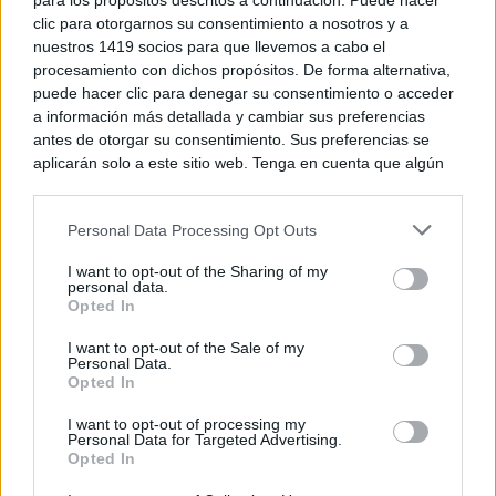
para los propósitos descritos a continuación. Puede hacer
clic para otorgarnos su consentimiento a nosotros y a
nuestros 1419 socios para que llevemos a cabo el
procesamiento con dichos propósitos. De forma alternativa,
puede hacer clic para denegar su consentimiento o acceder
a información más detallada y cambiar sus preferencias
antes de otorgar su consentimiento. Sus preferencias se
aplicarán solo a este sitio web. Tenga en cuenta que algún
procesamiento de sus datos personales puede no requerir
de su consentimiento, pero usted tiene el derecho de
Personal Data Processing Opt Outs
rechazar tal procesamiento. Puede cambiar sus preferencias
o retirar su consentimiento en cualquier momento volviendo
I want to opt-out of the Sharing of my
a este sitio y haciendo clic en el botón "Privacidad" en la
¿Por qué se contagia?
personal data.
parte inferior de la página web.
La ciencia explica por qué el bostezo es contagioso
Opted In
Please note that this website/app uses one or more Google
I want to opt-out of the Sale of my
Personal Data.
services and may gather and store information including but
Opted In
not limited to your visit or usage behaviour. You may click to
grant or deny consent to Google and its third-party tags to
I want to opt-out of processing my
use your data for below specified purposes in below Google
Personal Data for Targeted Advertising.
consent section.
Opted In