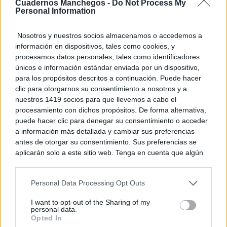
Cuadernos Manchegos -
Do Not Process My
Personal Information
Un salón sobre ruedas
Nosotros y nuestros socios almacenamos o accedemos a
¿Y si tu lugar favorito de la casa fuera… tu Tesla?
información en dispositivos, tales como cookies, y
procesamos datos personales, tales como identificadores
únicos e información estándar enviada por un dispositivo,
para los propósitos descritos a continuación. Puede hacer
clic para otorgarnos su consentimiento a nosotros y a
nuestros 1419 socios para que llevemos a cabo el
procesamiento con dichos propósitos. De forma alternativa,
puede hacer clic para denegar su consentimiento o acceder
a información más detallada y cambiar sus preferencias
antes de otorgar su consentimiento. Sus preferencias se
aplicarán solo a este sitio web. Tenga en cuenta que algún
procesamiento de sus datos personales puede no requerir
de su consentimiento, pero usted tiene el derecho de
¿De verdad hacen esto?
Personal Data Processing Opt Outs
Costumbres que rompen todos los esquemas
rechazar tal procesamiento. Puede cambiar sus preferencias
o retirar su consentimiento en cualquier momento volviendo
I want to opt-out of the Sharing of my
a este sitio y haciendo clic en el botón "Privacidad" en la
personal data.
parte inferior de la página web.
Opted In