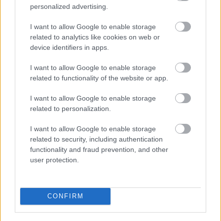
personalized advertising.
Dónde viajar en 2026
I want to allow Google to enable storage
Los destinos que todos van a querer visitar el
related to analytics like cookies on web or
próximo año
device identifiers in apps.
I want to allow Google to enable storage
related to functionality of the website or app.
I want to allow Google to enable storage
related to personalization.
I want to allow Google to enable storage
related to security, including authentication
functionality and fraud prevention, and other
user protection.
¿Notas más frío de noche?
CONFIRM
La ciencia explica por qué sentimos más frío al final
del día