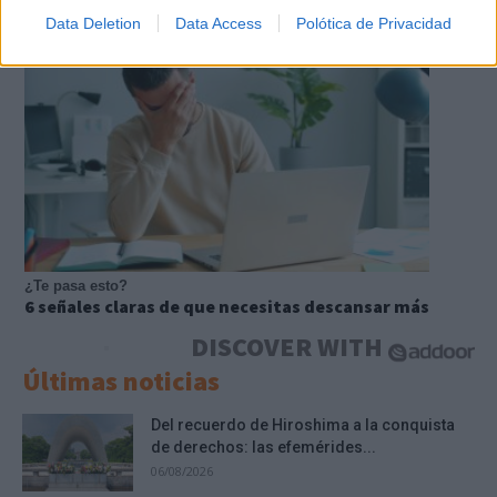
Data Deletion
Data Access
Polótica de Privacidad
¿Te pasa esto?
6 señales claras de que necesitas descansar más
DISCOVER WITH
Últimas noticias
Del recuerdo de Hiroshima a la conquista
de derechos: las efemérides...
06/08/2026