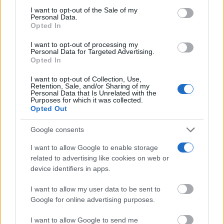
Please note that this website/app uses one or more Google
I want to opt-out of the Sale of my
Personal Data.
services and may gather and store information including but
Opted In
not limited to your visit or usage behaviour. You may click to
grant or deny consent to Google and its third-party tags to
I want to opt-out of processing my
use your data for below specified purposes in below Google
Personal Data for Targeted Advertising.
consent section.
Opted In
I want to opt-out of Collection, Use,
Retention, Sale, and/or Sharing of my
Lujo con carácter
Personal Data that Is Unrelated with the
Una joya para mujeres que no piden permiso
Purposes for which it was collected.
Opted Out
Google consents
I want to allow Google to enable storage
related to advertising like cookies on web or
device identifiers in apps.
I want to allow my user data to be sent to
Google for online advertising purposes.
I want to allow Google to send me