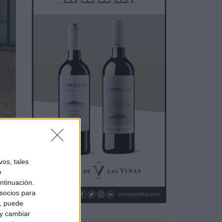
lla
,
por
os, tales
e
omo
ntinuación.
socios para
a, puede
 y cambiar