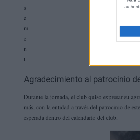
authenti
Agradecimiento al patrocinio d
Durante la jornada, el club quiso expresar su ag
más, con la entidad a través del patrocinio de es
esperada dentro del calendario del club.