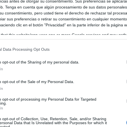
ncias antes de otorgar su consentimiento. Sus preferencias se aplicará
web. Tenga en cuenta que algún procesamiento de sus datos personale
 su consentimiento, pero usted tiene el derecho de rechazar tal proces
ar sus preferencias o retirar su consentimiento en cualquier momento
 haciendo clic en el botón "Privacidad" en la parte inferior de la página 
 that this website/app uses one or more Google services and may gath
including but not limited to your visit or usage behaviour. You may click 
 to Google and its third-party tags to use your data for below specifi
l Data Processing Opt Outs
ogle consent section.
o opt-out of the Sharing of my personal data.
xas Scramble
, un formato especialmente dinámico y gene
In
n pareja y, sobre todo, el disfrute de los jugadores. Esta
o opt-out of the Sale of my Personal Data.
n una jornada entretenida, con golpes destacados y una not
In
ón.
to opt-out of processing my Personal Data for Targeted
ing.
In
o opt-out of Collection, Use, Retention, Sale, and/or Sharing
ersonal Data that Is Unrelated with the Purposes for which it
lected.