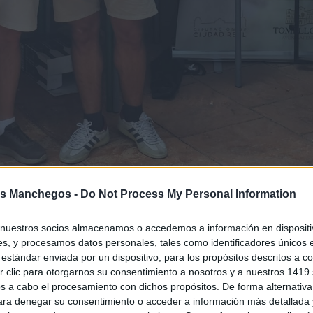
s Manchegos -
Do Not Process My Personal Information
rrera
La Laguni
celebró una nueva edición en el campo de
e una excelente mañana de golf. La jornada estuvo marcada 
nuestros socios almacenamos o accedemos a información en dispositiv
s, y procesamos datos personales, tales como identificadores únicos 
pese a una mañana que los propios asistentes definieron c
estándar enviada por un dispositivo, para los propósitos descritos a co
 clic para otorgarnos su consentimiento a nosotros y a nuestros 1419 
s a cabo el procesamiento con dichos propósitos. De forma alternativ
para denegar su consentimiento o acceder a información más detallada