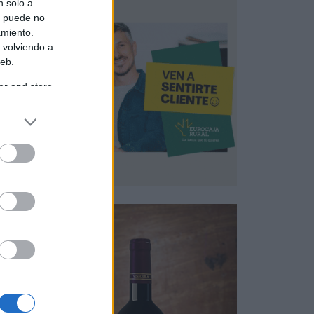
n solo a
s puede no
amiento.
 volviendo a
web.
er and store
to grant or
ed purposes
roso
able