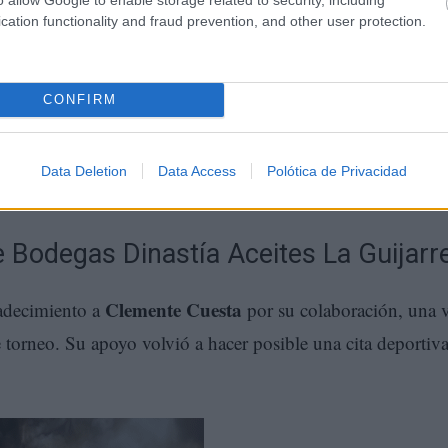
cation functionality and fraud prevention, and other user protection.
CONFIRM
Data Deletion
Data Access
Polótica de Privacidad
e Bodegas Dinastía Aceites La Guijarr
Clemente Cuesta
radecimiento a
por su colaboración, una 
te torneo. Su apoyo volvió a hacer posible una cita deportiv