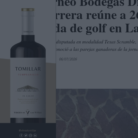
El Torneo Bodegas Di
Guijarrera reúne a 2
jornada de golf en L
La competición, disputada en modalidad Texas Scramble,
del torneo, y reconoció a las parejas ganadoras de la jorn
Por
C. Manchegos
06/07/2026