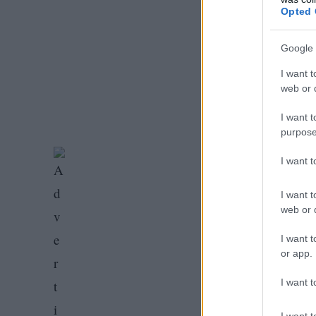
Opted 
Google 
I want t
web or d
I want t
purpose
I want 
I want t
web or d
I want t
or app.
I want t
I want t