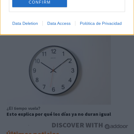
CONFIRM
Data Deletion
Data Access
Polótica de Privacidad
Costumbres que no creerás
¿Qué pensarías si esto fuera normal en tu país?
¿El tiempo vuela?
Esto explica por qué los días ya no duran igual
DISCOVER WITH