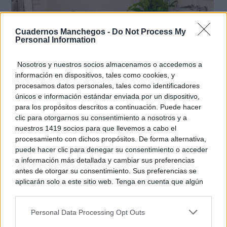
Cuadernos Manchegos -
Do Not Process My
Personal Information
Nosotros y nuestros socios almacenamos o accedemos a
El truco contra la cal
información en dispositivos, tales como cookies, y
Di adiós a la cal del baño con estos sencillos consejos
procesamos datos personales, tales como identificadores
únicos e información estándar enviada por un dispositivo,
para los propósitos descritos a continuación. Puede hacer
clic para otorgarnos su consentimiento a nosotros y a
nuestros 1419 socios para que llevemos a cabo el
procesamiento con dichos propósitos. De forma alternativa,
puede hacer clic para denegar su consentimiento o acceder
a información más detallada y cambiar sus preferencias
antes de otorgar su consentimiento. Sus preferencias se
aplicarán solo a este sitio web. Tenga en cuenta que algún
procesamiento de sus datos personales puede no requerir
de su consentimiento, pero usted tiene el derecho de
Personal Data Processing Opt Outs
rechazar tal procesamiento. Puede cambiar sus preferencias
o retirar su consentimiento en cualquier momento volviendo
¿Por qué se contagia?