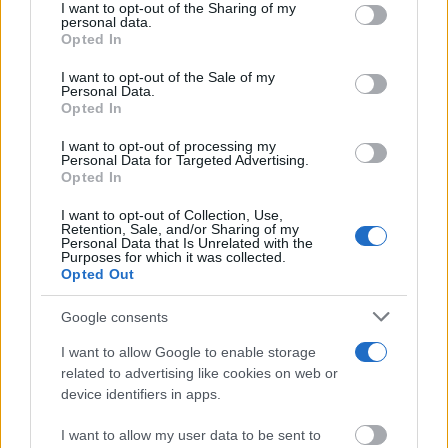
I want to opt-out of the Sharing of my
a este sitio y haciendo clic en el botón "Privacidad" en la
La ciencia explica por qué el bostezo es contagioso
personal data.
parte inferior de la página web.
Opted In
Please note that this website/app uses one or more Google
I want to opt-out of the Sale of my
Personal Data.
services and may gather and store information including but
Opted In
not limited to your visit or usage behaviour. You may click to
grant or deny consent to Google and its third-party tags to
I want to opt-out of processing my
use your data for below specified purposes in below Google
Personal Data for Targeted Advertising.
consent section.
Opted In
I want to opt-out of Collection, Use,
Retention, Sale, and/or Sharing of my
Personal Data that Is Unrelated with the
Purposes for which it was collected.
Opted Out
Google consents
¿Sabes qué baja tu ánimo?
¿Te notas más irritable últimamente? Puede ser por
I want to allow Google to enable storage
este hábito
related to advertising like cookies on web or
device identifiers in apps.
I want to allow my user data to be sent to