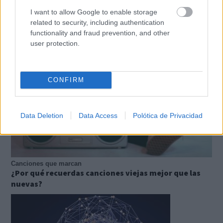
Top 2026: destinos clave
I want to allow Google to enable storage
Inspírate y elige tu próximo destino para 2026
related to security, including authentication
functionality and fraud prevention, and other
user protection.
CONFIRM
Data Deletion
Data Access
Polótica de Privacidad
Canciones que marcan
¿Por qué recuerdas canciones viejas mejor que las
nuevas?