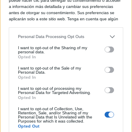
puede hacer clic para denegar su consentimiento o acceder
a información más detallada y cambiar sus preferencias
antes de otorgar su consentimiento. Sus preferencias se
aplicarán solo a este sitio web. Tenga en cuenta que algún
procesamiento de sus datos personales puede no requerir
de su consentimiento, pero usted tiene el derecho de
Personal Data Processing Opt Outs
rechazar tal procesamiento. Puede cambiar sus preferencias
o retirar su consentimiento en cualquier momento volviendo
I want to opt-out of the Sharing of my
a este sitio y haciendo clic en el botón "Privacidad" en la
personal data.
parte inferior de la página web.
Opted In
Please note that this website/app uses one or more Google
I want to opt-out of the Sale of my
Personal Data.
services and may gather and store information including but
Opted In
not limited to your visit or usage behaviour. You may click to
TE RECOMENDAMOS
grant or deny consent to Google and its third-party tags to
I want to opt-out of processing my
use your data for below specified purposes in below Google
Personal Data for Targeted Advertising.
consent section.
Opted In
I want to opt-out of Collection, Use,
Retention, Sale, and/or Sharing of my
Personal Data that Is Unrelated with the
Purposes for which it was collected.
Opted Out