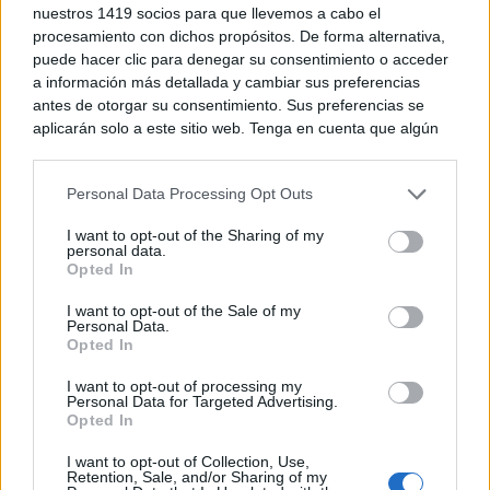
aspirador?
nuestros 1419 socios para que llevemos a cabo el
procesamiento con dichos propósitos. De forma alternativa,
puede hacer clic para denegar su consentimiento o acceder
a información más detallada y cambiar sus preferencias
antes de otorgar su consentimiento. Sus preferencias se
aplicarán solo a este sitio web. Tenga en cuenta que algún
procesamiento de sus datos personales puede no requerir
de su consentimiento, pero usted tiene el derecho de
Personal Data Processing Opt Outs
rechazar tal procesamiento. Puede cambiar sus preferencias
o retirar su consentimiento en cualquier momento volviendo
I want to opt-out of the Sharing of my
a este sitio y haciendo clic en el botón "Privacidad" en la
personal data.
parte inferior de la página web.
Opted In
Please note that this website/app uses one or more Google
I want to opt-out of the Sale of my
Personal Data.
services and may gather and store information including but
Opted In
Dónde viajar en 2026
not limited to your visit or usage behaviour. You may click to
Los destinos que todos van a querer visitar el
grant or deny consent to Google and its third-party tags to
I want to opt-out of processing my
próximo año
use your data for below specified purposes in below Google
Personal Data for Targeted Advertising.
consent section.
Opted In
DISCOVER WITH
Últimas noticias
I want to opt-out of Collection, Use,
Retention, Sale, and/or Sharing of my