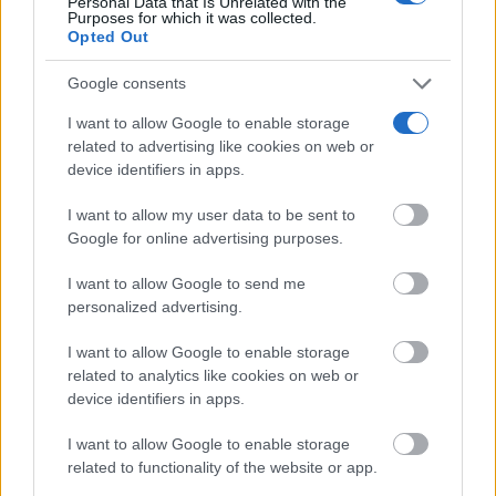
Personal Data that Is Unrelated with the
España afronta un sábado de calor intenso y
Purposes for which it was collected.
Opted Out
tormentas fuertes: AEMET...
08/08/2026
Google consents
I want to allow Google to enable storage
Tomelloso roza los 40 grados este sábado con
aviso amarillo por...
related to advertising like cookies on web or
device identifiers in apps.
08/08/2026
I want to allow my user data to be sent to
Calor, calima y tormentas dispersas: así será
Google for online advertising purposes.
el tiempo este sábado...
08/08/2026
I want to allow Google to send me
personalized advertising.
Tomelloso desafía al calor y llena de ambiente
I want to allow Google to enable storage
la primera noche...
related to analytics like cookies on web or
07/08/2026
device identifiers in apps.
‘Chiqui-Clan’ llega a El Provencio con los
I want to allow Google to enable storage
personajes infantiles más populares...
related to functionality of the website or app.
07/08/2026