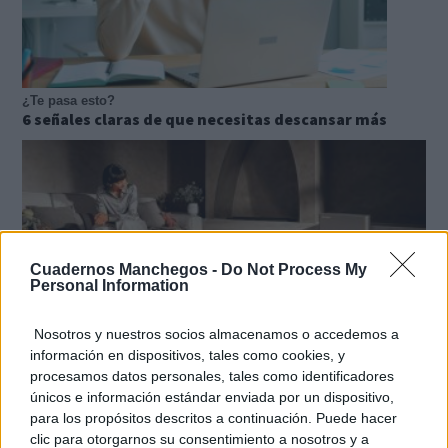
¿Te pasa esto?
6 señales claras de que necesitas descansar más
Cuadernos Manchegos -
Do Not Process My
Personal Information
Nosotros y nuestros socios almacenamos o accedemos a
información en dispositivos, tales como cookies, y
procesamos datos personales, tales como identificadores
únicos e información estándar enviada por un dispositivo,
para los propósitos descritos a continuación. Puede hacer
El robot que limpia por ti
¿Sabes por qué cada vez más hogares usan robot
clic para otorgarnos su consentimiento a nosotros y a