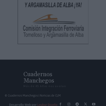
Cuadernos
Manchegos
Más de 45 Años nos avalan
© Cuadernos Manchegos | Noticias de CLM
Desarrollo Web por
Leubur Diseño