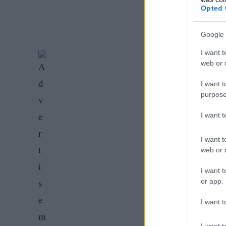
Opted 
Google 
I want t
web or d
I want t
purpose
I want 
I want t
web or d
I want t
or app.
I want t
I want t