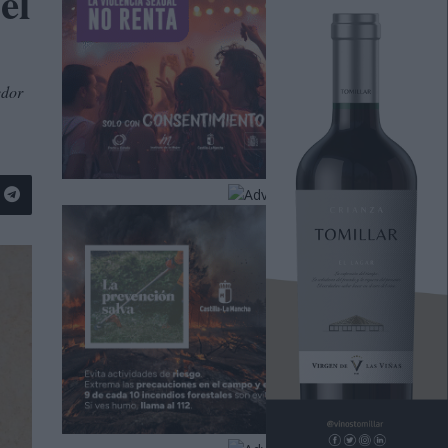
el
edor