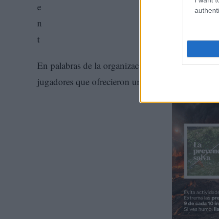
authenti
En palabras de la organización, fue una mañana 
jugadores que ofrecieron un excelente nivel duran