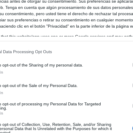
ncias antes de otorgar su consentimiento. Sus preferencias se aplicará
web. Tenga en cuenta que algún procesamiento de sus datos personale
 su consentimiento, pero usted tiene el derecho de rechazar tal proces
ar sus preferencias o retirar su consentimiento en cualquier momento
 haciendo clic en el botón "Privacidad" en la parte inferior de la página 
 that this website/app uses one or more Google services and may gath
including but not limited to your visit or usage behaviour. You may click 
cial que tienen los torneos bien organizados. Compañerism
 to Google and its third-party tags to use your data for below specifi
l Data Processing Opt Outs
ogle consent section.
del golf. La organización destacó la buena respuesta de los
o opt-out of the Sharing of my personal data.
esarrollo de la prueba.
In
o opt-out of the Sale of my Personal Data.
In
to opt-out of processing my Personal Data for Targeted
ing.
In
o opt-out of Collection, Use, Retention, Sale, and/or Sharing
ersonal Data that Is Unrelated with the Purposes for which it
lected.