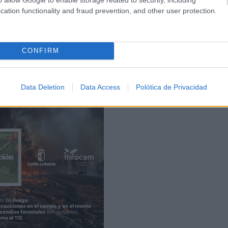
cation functionality and fraud prevention, and other user protection.
CONFIRM
muy buen ambiente y gran participación
de “
”, con
te todo el recorrido.
Data Deletion
Data Access
Polótica de Privacidad