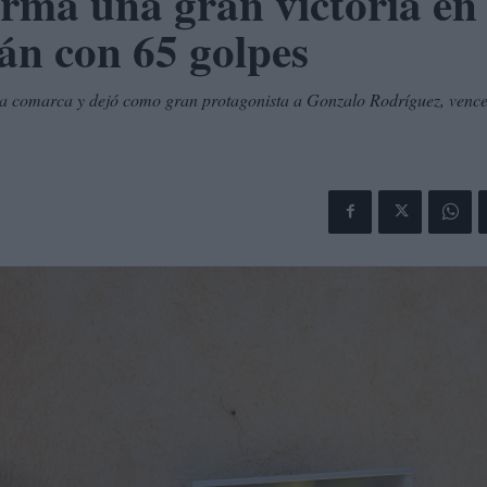
rma una gran victoria en 
n con 65 golpes
de la comarca y dejó como gran protagonista a Gonzalo Rodríguez, venc