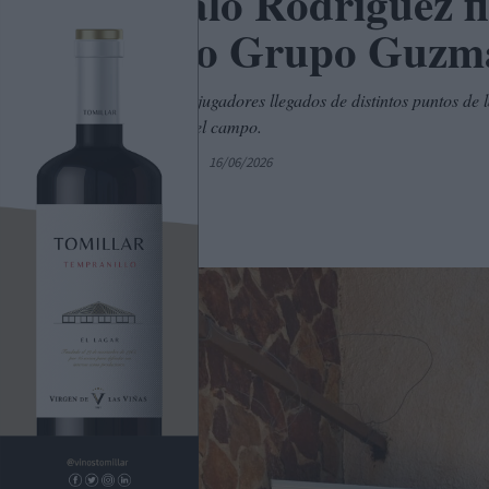
Gonzalo Rodríguez fi
Torneo Grupo Guzmá
La cita reunió a jugadores llegados de distintos puntos 
scratch con -7 del campo.
Por
C. Manchegos
16/06/2026