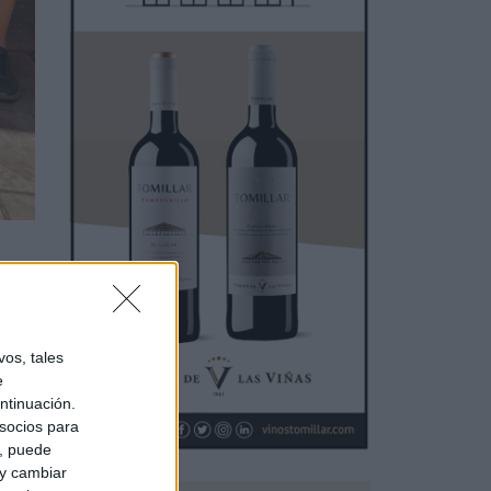
ación
os, tales
e
ntinuación.
socios para
a, puede
 y cambiar