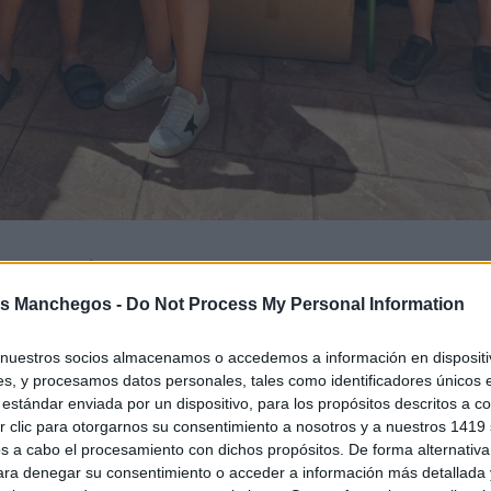
a de golf, marcada por el buen ambiente, la alta particip
60 jugadores inscritos
a cita reunió a
, llegados desde
s Manchegos -
Do Not Process My Personal Information
 la que el deporte volvió a ser el gran protagonista.
nuestros socios almacenamos o accedemos a información en dispositiv
s, y procesamos datos personales, tales como identificadores únicos 
estándar enviada por un dispositivo, para los propósitos descritos a co
 clic para otorgarnos su consentimiento a nosotros y a nuestros 1419 
s a cabo el procesamiento con dichos propósitos. De forma alternativ
para denegar su consentimiento o acceder a información más detallada