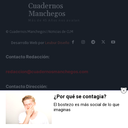
Cuadernos
Manchegos
Más de 45 Años nos avalan
© Cuadernos Manchegos | Noticias de CLM
Desarrollo Web por
Leubur Diseño
Contacto Redacción:
redaccion@cuadernosmanchegos.com
Contacto Dirección:
¿Por qué se contagia?
info@cuadernosmanchegos.com
El bostezo es más social de lo que
imaginas