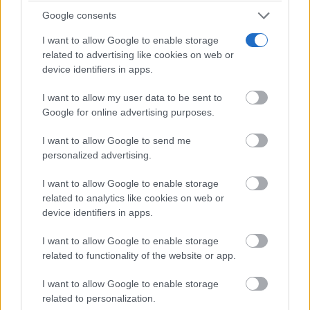
9 apps que valen oro
Google consents
No son populares, pero sí extraordinariamente
útiles
I want to allow Google to enable storage
related to advertising like cookies on web or
device identifiers in apps.
I want to allow my user data to be sent to
Google for online advertising purposes.
I want to allow Google to send me
personalized advertising.
I want to allow Google to enable storage
related to analytics like cookies on web or
device identifiers in apps.
I want to allow Google to enable storage
El truco contra la cal
related to functionality of the website or app.
Di adiós a la cal del baño con estos sencillos consejos
I want to allow Google to enable storage
related to personalization.