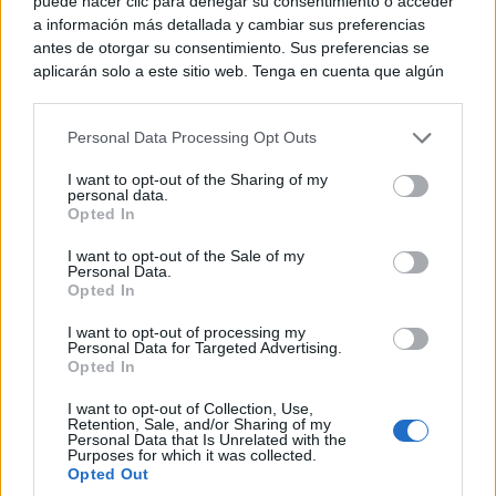
puede hacer clic para denegar su consentimiento o acceder
a información más detallada y cambiar sus preferencias
antes de otorgar su consentimiento. Sus preferencias se
aplicarán solo a este sitio web. Tenga en cuenta que algún
procesamiento de sus datos personales puede no requerir
de su consentimiento, pero usted tiene el derecho de
Personal Data Processing Opt Outs
rechazar tal procesamiento. Puede cambiar sus preferencias
¿De verdad hacen esto?
o retirar su consentimiento en cualquier momento volviendo
Costumbres que rompen todos los esquemas
I want to opt-out of the Sharing of my
a este sitio y haciendo clic en el botón "Privacidad" en la
personal data.
parte inferior de la página web.
Opted In
Please note that this website/app uses one or more Google
I want to opt-out of the Sale of my
Personal Data.
services and may gather and store information including but
Opted In
not limited to your visit or usage behaviour. You may click to
grant or deny consent to Google and its third-party tags to
I want to opt-out of processing my
use your data for below specified purposes in below Google
Personal Data for Targeted Advertising.
consent section.
Opted In
I want to opt-out of Collection, Use,
Retention, Sale, and/or Sharing of my
Personal Data that Is Unrelated with the
Purposes for which it was collected.
Opted Out