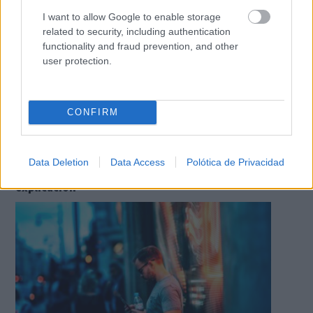
I want to allow Google to enable storage
related to security, including authentication
functionality and fraud prevention, and other
user protection.
CONFIRM
No es tu imaginación
Data Deletion
Data Access
Polótica de Privacidad
¿Ves caras en enchufes, coches o nubes? Tiene
explicación