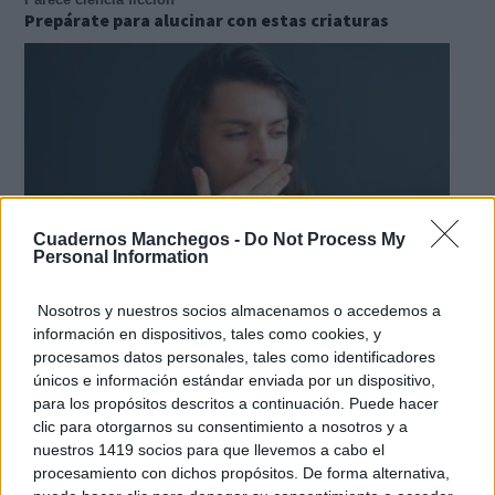
Prepárate para alucinar con estas criaturas
Cuadernos Manchegos -
Do Not Process My
Personal Information
Nosotros y nuestros socios almacenamos o accedemos a
información en dispositivos, tales como cookies, y
¿Por qué se contagia?
procesamos datos personales, tales como identificadores
La ciencia explica por qué el bostezo es contagioso
únicos e información estándar enviada por un dispositivo,
para los propósitos descritos a continuación. Puede hacer
clic para otorgarnos su consentimiento a nosotros y a
nuestros 1419 socios para que llevemos a cabo el
procesamiento con dichos propósitos. De forma alternativa,