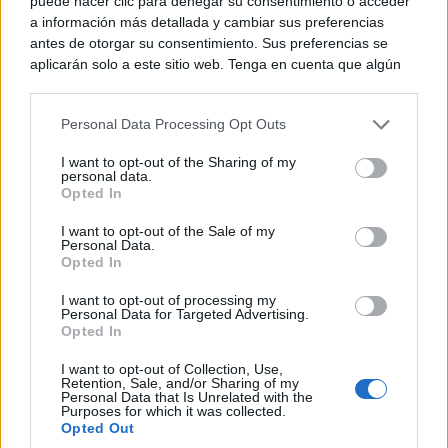
puede hacer clic para denegar su consentimiento o acceder
a información más detallada y cambiar sus preferencias
antes de otorgar su consentimiento. Sus preferencias se
aplicarán solo a este sitio web. Tenga en cuenta que algún
procesamiento de sus datos personales puede no requerir
de su consentimiento, pero usted tiene el derecho de
Personal Data Processing Opt Outs
rechazar tal procesamiento. Puede cambiar sus preferencias
o retirar su consentimiento en cualquier momento volviendo
I want to opt-out of the Sharing of my
a este sitio y haciendo clic en el botón "Privacidad" en la
personal data.
parte inferior de la página web.
Opted In
Please note that this website/app uses one or more Google
I want to opt-out of the Sale of my
Personal Data.
services and may gather and store information including but
Opted In
not limited to your visit or usage behaviour. You may click to
grant or deny consent to Google and its third-party tags to
I want to opt-out of processing my
use your data for below specified purposes in below Google
Personal Data for Targeted Advertising.
consent section.
Opted In
I want to opt-out of Collection, Use,
Retention, Sale, and/or Sharing of my
Personal Data that Is Unrelated with the
Purposes for which it was collected.
TE RECOMENDAMOS
Opted Out