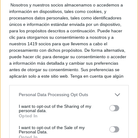
¿Por qué recuerdas canciones viejas mejor que las
Nosotros y nuestros socios almacenamos o accedemos a
nuevas?
información en dispositivos, tales como cookies, y
procesamos datos personales, tales como identificadores
únicos e información estándar enviada por un dispositivo,
para los propósitos descritos a continuación. Puede hacer
clic para otorgarnos su consentimiento a nosotros y a
nuestros 1419 socios para que llevemos a cabo el
procesamiento con dichos propósitos. De forma alternativa,
puede hacer clic para denegar su consentimiento o acceder
a información más detallada y cambiar sus preferencias
antes de otorgar su consentimiento. Sus preferencias se
aplicarán solo a este sitio web. Tenga en cuenta que algún
procesamiento de sus datos personales puede no requerir
¿El tiempo vuela?
de su consentimiento, pero usted tiene el derecho de
Esto explica por qué los días ya no duran igual
Personal Data Processing Opt Outs
rechazar tal procesamiento. Puede cambiar sus preferencias
o retirar su consentimiento en cualquier momento volviendo
I want to opt-out of the Sharing of my
a este sitio y haciendo clic en el botón "Privacidad" en la
personal data.
parte inferior de la página web.
Opted In
Please note that this website/app uses one or more Google
I want to opt-out of the Sale of my
Personal Data.
services and may gather and store information including but
Opted In