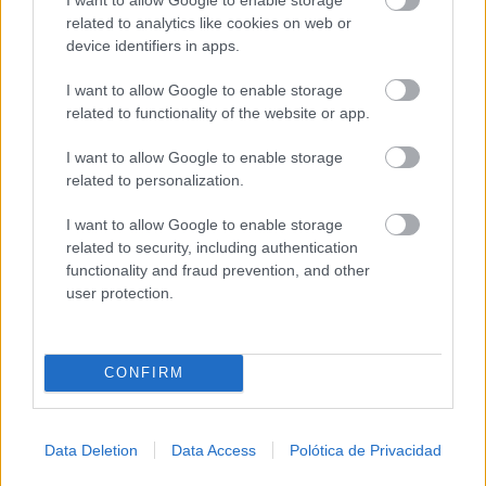
Un paseo por las Flores y Frutos de la Comarca
related to analytics like cookies on web or
de...
device identifiers in apps.
07/08/2026
I want to allow Google to enable storage
related to functionality of the website or app.
Un mercado medieval de artesanía pura en la
30ª edición de...
I want to allow Google to enable storage
07/08/2026
related to personalization.
I want to allow Google to enable storage
El Festival Internacional de Cine de Almagro
related to security, including authentication
celebra este sábado la...
functionality and fraud prevention, and other
07/08/2026
user protection.
CONFIRM
Data Deletion
Data Access
Polótica de Privacidad