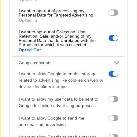
not limited to your visit or usage behaviour. You may click to
grant or deny consent to Google and its third-party tags to
I want to opt-out of processing my
use your data for below specified purposes in below Google
Personal Data for Targeted Advertising.
consent section.
Opted In
I want to opt-out of Collection, Use,
Retention, Sale, and/or Sharing of my
Personal Data that Is Unrelated with the
Purposes for which it was collected.
Se dijeron… y pasó
Opted Out
Esto ya forma parte de tu vida, aunque no lo notes
DISCOVER WITH
Google consents
Últimas noticias
I want to allow Google to enable storage
related to advertising like cookies on web or
Tomelloso desafía al calor y llena de ambiente
device identifiers in apps.
la primera noche...
07/08/2026
I want to allow my user data to be sent to
Google for online advertising purposes.
‘Chiqui-Clan’ llega a El Provencio con los
I want to allow Google to send me
personajes infantiles más populares...
personalized advertising.
07/08/2026
I want to allow Google to enable storage