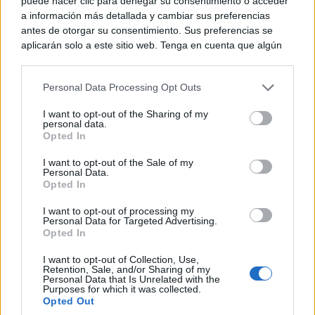
puede hacer clic para denegar su consentimiento o acceder
a información más detallada y cambiar sus preferencias
antes de otorgar su consentimiento. Sus preferencias se
aplicarán solo a este sitio web. Tenga en cuenta que algún
procesamiento de sus datos personales puede no requerir
de su consentimiento, pero usted tiene el derecho de
Personal Data Processing Opt Outs
rechazar tal procesamiento. Puede cambiar sus preferencias
o retirar su consentimiento en cualquier momento volviendo
I want to opt-out of the Sharing of my
a este sitio y haciendo clic en el botón "Privacidad" en la
personal data.
parte inferior de la página web.
Opted In
Please note that this website/app uses one or more Google
I want to opt-out of the Sale of my
Personal Data.
services and may gather and store information including but
Opted In
not limited to your visit or usage behaviour. You may click to
grant or deny consent to Google and its third-party tags to
I want to opt-out of processing my
use your data for below specified purposes in below Google
Personal Data for Targeted Advertising.
consent section.
Opted In
I want to opt-out of Collection, Use,
Retention, Sale, and/or Sharing of my
Personal Data that Is Unrelated with the
Purposes for which it was collected.
Opted Out