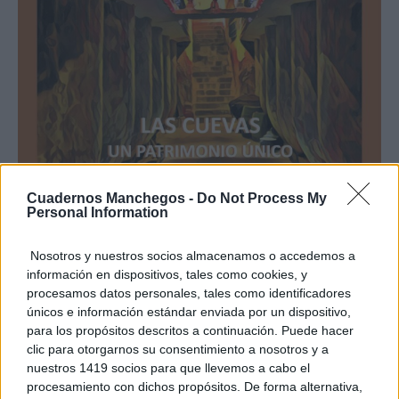
Cuadernos Manchegos -
Do Not Process My
Personal Information
Las cuevas de Tomelloso protagonistas de la
Nosotros y nuestros socios almacenamos o accedemos a
revista Pámpanas en su 27ª edición
información en dispositivos, tales como cookies, y
procesamos datos personales, tales como identificadores
únicos e información estándar enviada por un dispositivo,
TE RECOMENDAMOS
para los propósitos descritos a continuación. Puede hacer
clic para otorgarnos su consentimiento a nosotros y a
nuestros 1419 socios para que llevemos a cabo el
procesamiento con dichos propósitos. De forma alternativa,