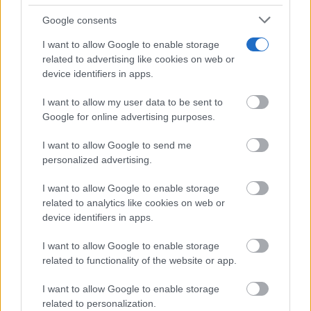
Núñez lamenta que CLM siga siendo la peor
Google consents
región de España...
06/08/2026
I want to allow Google to enable storage
related to advertising like cookies on web or
device identifiers in apps.
La inteligencia artificial y las series
verticales marcan la nueva edición...
I want to allow my user data to be sent to
06/08/2026
Google for online advertising purposes.
I want to allow Google to send me
Tamajón se prepara para vivir diez días de
personalized advertising.
cultura, tradición y...
06/08/2026
I want to allow Google to enable storage
related to analytics like cookies on web or
CCOO Castilla-La Mancha exige reforzar la
device identifiers in apps.
prevención frente al estrés térmico...
06/08/2026
I want to allow Google to enable storage
related to functionality of the website or app.
I want to allow Google to enable storage
related to personalization.