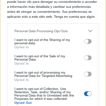
puede hacer clic para denegar su consentimiento o acceder
a información más detallada y cambiar sus preferencias
antes de otorgar su consentimiento. Sus preferencias se
aplicarán solo a este sitio web. Tenga en cuenta que algún
procesamiento de sus datos personales puede no requerir
de su consentimiento, pero usted tiene el derecho de
Personal Data Processing Opt Outs
rechazar tal procesamiento. Puede cambiar sus preferencias
o retirar su consentimiento en cualquier momento volviendo
I want to opt-out of the Sharing of my
a este sitio y haciendo clic en el botón "Privacidad" en la
personal data.
parte inferior de la página web.
Opted In
Corepunk MMORPG
Please note that this website/app uses one or more Google
I want to opt-out of the Sale of my
Un verdadero MMORPG de la vieja escuela ¡Cómo los
Personal Data.
services and may gather and store information including but
de antes, pero mejor!
Opted In
not limited to your visit or usage behaviour. You may click to
DISCOVER WITH
grant or deny consent to Google and its third-party tags to
I want to opt-out of processing my
use your data for below specified purposes in below Google
Personal Data for Targeted Advertising.
Últimas noticias
consent section.
Opted In
La Terraza Ayer y Hoy sortea diez entradas
I want to opt-out of Collection, Use,
Retention, Sale, and/or Sharing of my
para vivir 40...
Personal Data that Is Unrelated with the
06/08/2026
Purposes for which it was collected.
Opted Out