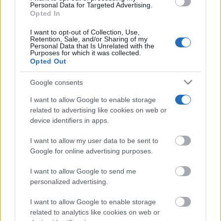
con forma muy original y que permitían manejarlas
use your data for below specified purposes in below Google
Personal Data for Targeted Advertising.
consent section.
Opted In
con mayor comodidad. Llevaban asas en su parte
I want to opt-out of Collection, Use,
central y se hicieron muy famosas y populares las
Retention, Sale, and/or Sharing of my
Personal Data that Is Unrelated with the
realizadas en la localidad de Almagro.
Purposes for which it was collected.
Opted Out
En los últimos años, los agricultores utilizaban
Google consents
únicamente una lámina de plástico cuadrado, que se
I want to allow Google to enable storage
related to advertising like cookies on web or
cerraba mediante una goma estrecha y algo rígida,
device identifiers in apps.
que permitía ver el contenido de la tinaja, soltando
I want to allow my user data to be sent to
un lado de la lámina para volverla a introducir dentro
Google for online advertising purposes.
de la goma elástica sin tener que quitarla en su
I want to allow Google to send me
totalidad.
personalized advertising.
I want to allow Google to enable storage
related to analytics like cookies on web or
Continuaremos con más novedades destacables de