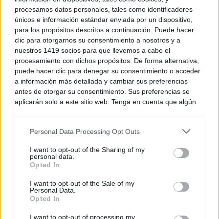
procesamos datos personales, tales como identificadores
únicos e información estándar enviada por un dispositivo,
para los propósitos descritos a continuación. Puede hacer
clic para otorgarnos su consentimiento a nosotros y a
nuestros 1419 socios para que llevemos a cabo el
procesamiento con dichos propósitos. De forma alternativa,
puede hacer clic para denegar su consentimiento o acceder
a información más detallada y cambiar sus preferencias
antes de otorgar su consentimiento. Sus preferencias se
aplicarán solo a este sitio web. Tenga en cuenta que algún
procesamiento de sus datos personales puede no requerir
de su consentimiento, pero usted tiene el derecho de
Personal Data Processing Opt Outs
rechazar tal procesamiento. Puede cambiar sus preferencias
o retirar su consentimiento en cualquier momento volviendo
I want to opt-out of the Sharing of my
a este sitio y haciendo clic en el botón "Privacidad" en la
personal data.
parte inferior de la página web.
Opted In
Las cubiertas de pleita, e incluso algunas de caña de
Please note that this website/app uses one or more Google
I want to opt-out of the Sale of my
centeno eran de varios modelos: desde las planas,
Personal Data.
services and may gather and store information including but
Opted In
not limited to your visit or usage behaviour. You may click to
hasta las llamadas de “gorrillos” de forma cóncava y
grant or deny consent to Google and its third-party tags to
I want to opt-out of processing my