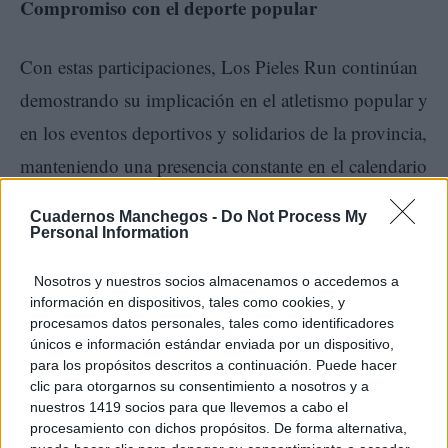
Compromiso con el deporte popular
Con estas participaciones, Los Pieles Run continúan
demostrando su implicación en el atletismo popular y
en los eventos deportivos y solidarios de la provincia,
manteniendo una presencia constante en el calendario
del Circuito de Carreras de Ciudad Real y en otras
Cuadernos Manchegos -
Do Not Process My
pruebas deportivas.
Personal Information
Nosotros y nuestros socios almacenamos o accedemos a
El club tomellosero sigue consolidando así su
información en dispositivos, tales como cookies, y
espíritu de compañerismo, esfuerzo y participación,
procesamos datos personales, tales como identificadores
únicos e información estándar enviada por un dispositivo,
valores que definen su presencia en cada
para los propósitos descritos a continuación. Puede hacer
competición.
clic para otorgarnos su consentimiento a nosotros y a
nuestros 1419 socios para que llevemos a cabo el
procesamiento con dichos propósitos. De forma alternativa,