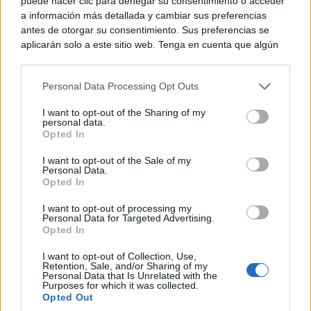
puede hacer clic para denegar su consentimiento o acceder
a información más detallada y cambiar sus preferencias
antes de otorgar su consentimiento. Sus preferencias se
aplicarán solo a este sitio web. Tenga en cuenta que algún
procesamiento de sus datos personales puede no requerir
de su consentimiento, pero usted tiene el derecho de
Personal Data Processing Opt Outs
rechazar tal procesamiento. Puede cambiar sus preferencias
o retirar su consentimiento en cualquier momento volviendo
I want to opt-out of the Sharing of my
a este sitio y haciendo clic en el botón "Privacidad" en la
personal data.
parte inferior de la página web.
Opted In
Please note that this website/app uses one or more Google
I want to opt-out of the Sale of my
Personal Data.
services and may gather and store information including but
Opted In
not limited to your visit or usage behaviour. You may click to
grant or deny consent to Google and its third-party tags to
I want to opt-out of processing my
use your data for below specified purposes in below Google
Personal Data for Targeted Advertising.
consent section.
Opted In
I want to opt-out of Collection, Use,
Retention, Sale, and/or Sharing of my
Personal Data that Is Unrelated with the
Purposes for which it was collected.
Opted Out