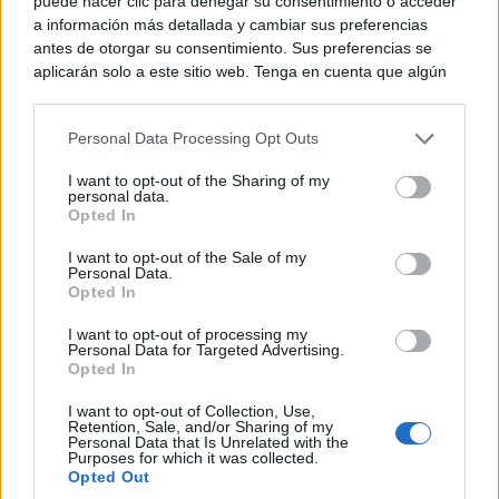
puede hacer clic para denegar su consentimiento o acceder
a información más detallada y cambiar sus preferencias
antes de otorgar su consentimiento. Sus preferencias se
aplicarán solo a este sitio web. Tenga en cuenta que algún
procesamiento de sus datos personales puede no requerir
de su consentimiento, pero usted tiene el derecho de
Personal Data Processing Opt Outs
rechazar tal procesamiento. Puede cambiar sus preferencias
o retirar su consentimiento en cualquier momento volviendo
I want to opt-out of the Sharing of my
a este sitio y haciendo clic en el botón "Privacidad" en la
personal data.
parte inferior de la página web.
Opted In
Please note that this website/app uses one or more Google
I want to opt-out of the Sale of my
Personal Data.
services and may gather and store information including but
Opted In
not limited to your visit or usage behaviour. You may click to
grant or deny consent to Google and its third-party tags to
I want to opt-out of processing my
use your data for below specified purposes in below Google
Personal Data for Targeted Advertising.
consent section.
Opted In
I want to opt-out of Collection, Use,
Retention, Sale, and/or Sharing of my
Personal Data that Is Unrelated with the
Purposes for which it was collected.
Opted Out