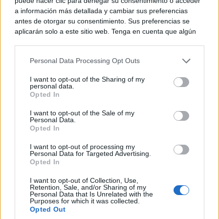
puede hacer clic para denegar su consentimiento o acceder
a información más detallada y cambiar sus preferencias
antes de otorgar su consentimiento. Sus preferencias se
aplicarán solo a este sitio web. Tenga en cuenta que algún
procesamiento de sus datos personales puede no requerir
de su consentimiento, pero usted tiene el derecho de
Personal Data Processing Opt Outs
rechazar tal procesamiento. Puede cambiar sus preferencias
o retirar su consentimiento en cualquier momento volviendo
I want to opt-out of the Sharing of my
a este sitio y haciendo clic en el botón "Privacidad" en la
personal data.
parte inferior de la página web.
Opted In
Please note that this website/app uses one or more Google
I want to opt-out of the Sale of my
Personal Data.
services and may gather and store information including but
Opted In
not limited to your visit or usage behaviour. You may click to
grant or deny consent to Google and its third-party tags to
Corepunk MMORPG
I want to opt-out of processing my
use your data for below specified purposes in below Google
Personal Data for Targeted Advertising.
Un verdadero MMORPG de la vieja escuela ¡Cómo los
consent section.
Opted In
de antes, pero mejor!
I want to opt-out of Collection, Use,
Retention, Sale, and/or Sharing of my
Personal Data that Is Unrelated with the
Purposes for which it was collected.
Opted Out