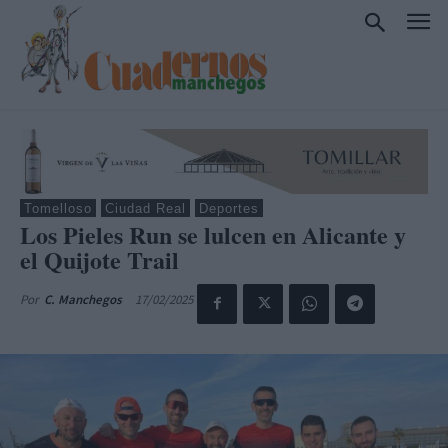
Tomelloso
Ciudad Real
Deportes
Los Pieles Run se lulcen en Alicante y
el Quijote Trail
17/02/2025
Por
C. Manchegos