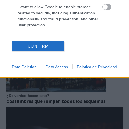
I want to allow Google to enable storage
related to security, including authentication
Belleza indomable
functionality and fraud prevention, and other
El diamante que simboliza la feminidad indomable
user protection.
CONFIRM
Data Deletion
Data Access
Polótica de Privacidad
¿De verdad hacen esto?
Costumbres que rompen todos los esquemas