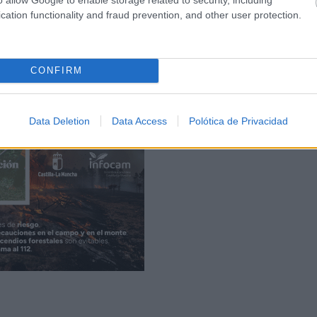
l como la viticultura, en un programa para toda Castilla-L
cation functionality and fraud prevention, and other user protection.
 apoyar por tratarse de un acto de formación de las perso
rementando cuantitativamente la formación técnica y prácti
CONFIRM
Data Deletion
Data Access
Polótica de Privacidad