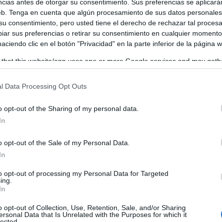
ncias antes de otorgar su consentimiento. Sus preferencias se aplicará
to y el concejal del Grupo Municipal socialista, Iván Ramí
web. Tenga en cuenta que algún procesamiento de sus datos personale
 su consentimiento, pero usted tiene el derecho de rechazar tal proces
ar sus preferencias o retirar su consentimiento en cualquier momento
 haciendo clic en el botón "Privacidad" en la parte inferior de la página 
 that this website/app uses one or more Google services and may gath
including but not limited to your visit or usage behaviour. You may click 
 to Google and its third-party tags to use your data for below specifi
l Data Processing Opt Outs
ogle consent section.
o opt-out of the Sharing of my personal data.
In
o opt-out of the Sale of my Personal Data.
In
to opt-out of processing my Personal Data for Targeted
ing.
In
o opt-out of Collection, Use, Retention, Sale, and/or Sharing
ersonal Data that Is Unrelated with the Purposes for which it
lected.