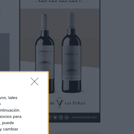
y
os, tales
e
al de
ntinuación.
socios para
a, puede
 y cambiar