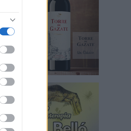
sura
con
e se