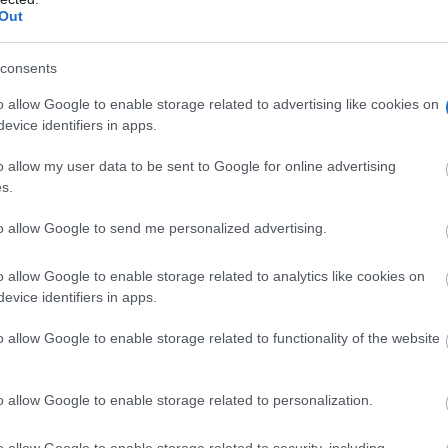
Out
consents
o allow Google to enable storage related to advertising like cookies on
evice identifiers in apps.
o allow my user data to be sent to Google for online advertising
s.
to allow Google to send me personalized advertising.
o allow Google to enable storage related to analytics like cookies on
evice identifiers in apps.
o allow Google to enable storage related to functionality of the website
a Bodega y Almazara Virgen de las Viñas, presentó la clau
o allow Google to enable storage related to personalization.
as Agroalimentarias de Castilla-La Mancha y Globalcaja, 
e habían participado personas y directivos de la zona y qu
o allow Google to enable storage related to security, including