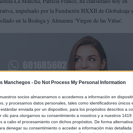
stilla-La Mancha, Patricia Franco, ha clausurado hoy en
rativa, impulsado por la Fundación HXXII de Globalcaja 
rollado en la Bodega y Almazara ‘Virgen de las Viñas’.
s Manchegos -
Do Not Process My Personal Information
nuestros socios almacenamos o accedemos a información en dispositiv
s, y procesamos datos personales, tales como identificadores únicos 
nca Rural de Globalcaja, Alberto Marcilla; el director gener
estándar enviada por un dispositivo, para los propósitos descritos a co
 clic para otorgarnos su consentimiento a nosotros y a nuestros 1419 
Real; el presidente de la Cooperativa Virgen de las Viñas,
s a cabo el procesamiento con dichos propósitos. De forma alternativ
bierno de Castilla-La Mancha, Patricia Franco, además del
para denegar su consentimiento o acceder a información más detallada