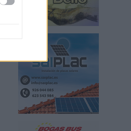
a
nas,
ca.