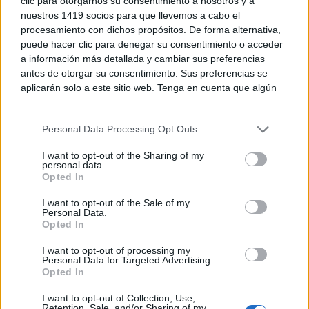
clic para otorgarnos su consentimiento a nosotros y a
TE RECOMENDAMOS
nuestros 1419 socios para que llevemos a cabo el
procesamiento con dichos propósitos. De forma alternativa,
puede hacer clic para denegar su consentimiento o acceder
a información más detallada y cambiar sus preferencias
antes de otorgar su consentimiento. Sus preferencias se
aplicarán solo a este sitio web. Tenga en cuenta que algún
procesamiento de sus datos personales puede no requerir
de su consentimiento, pero usted tiene el derecho de
Personal Data Processing Opt Outs
rechazar tal procesamiento. Puede cambiar sus preferencias
o retirar su consentimiento en cualquier momento volviendo
I want to opt-out of the Sharing of my
a este sitio y haciendo clic en el botón "Privacidad" en la
personal data.
parte inferior de la página web.
Opted In
Please note that this website/app uses one or more Google
I want to opt-out of the Sale of my
Personal Data.
services and may gather and store information including but
Opted In
not limited to your visit or usage behaviour. You may click to
Corepunk MMORPG
Un verdadero MMORPG de la vieja escuela ¡Cómo los
grant or deny consent to Google and its third-party tags to
I want to opt-out of processing my
de antes, pero mejor!
use your data for below specified purposes in below Google
Personal Data for Targeted Advertising.
consent section.
Opted In
DISCOVER WITH
Últimas noticias
I want to opt-out of Collection, Use,
Retention, Sale, and/or Sharing of my