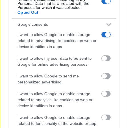
Personal Data that Is Unrelated with the
Purposes for which it was collected.
El proyecto ‘La Brújula’ ofrece apoyo
Opted Out
educativo y ocio saludable a...
06/08/2026
Google consents
I want to allow Google to enable storage
El Servicio de Emergencias 1-1-2 de
related to advertising like cookies on web or
Castilla-La Mancha gestionó un total...
device identifiers in apps.
06/08/2026
I want to allow my user data to be sent to
Castilla-La Mancha promociona
Google for online advertising purposes.
internacionalmente el sector de la moda y
el...
I want to allow Google to send me
06/08/2026
personalized advertising.
El Gobierno de Castilla-La Mancha prepara
I want to allow Google to enable storage
el Hospital de Valdepeñas para...
related to analytics like cookies on web or
06/08/2026
device identifiers in apps.
I want to allow Google to enable storage
Sabrido presenta la Unidad de Movilidad y
related to functionality of the website or app.
Seguridad Vial para la...