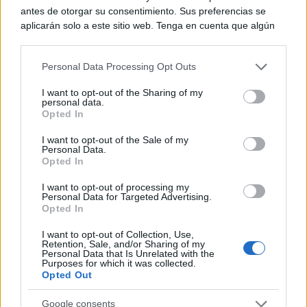
antes de otorgar su consentimiento. Sus preferencias se
aplicarán solo a este sitio web. Tenga en cuenta que algún
procesamiento de sus datos personales puede no requerir
de su consentimiento, pero usted tiene el derecho de
Personal Data Processing Opt Outs
rechazar tal procesamiento. Puede cambiar sus preferencias
o retirar su consentimiento en cualquier momento volviendo
I want to opt-out of the Sharing of my
a este sitio y haciendo clic en el botón "Privacidad" en la
personal data.
Canciones que marcan
parte inferior de la página web.
Opted In
¿Por qué recuerdas canciones viejas mejor que las
nuevas?
Please note that this website/app uses one or more Google
I want to opt-out of the Sale of my
Personal Data.
services and may gather and store information including but
Opted In
not limited to your visit or usage behaviour. You may click to
grant or deny consent to Google and its third-party tags to
I want to opt-out of processing my
use your data for below specified purposes in below Google
Personal Data for Targeted Advertising.
consent section.
Opted In
I want to opt-out of Collection, Use,
Retention, Sale, and/or Sharing of my
Personal Data that Is Unrelated with the
Purposes for which it was collected.
Opted Out
Google consents