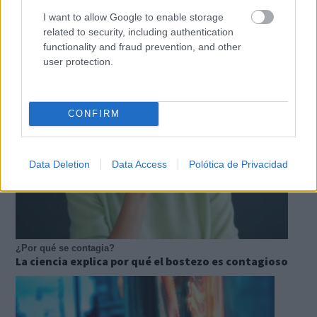
I want to allow Google to enable storage
Adiós a la cal del baño
related to security, including authentication
¿Y si pudieras eliminar la cal del baño sin esfuerzo?
functionality and fraud prevention, and other
user protection.
CONFIRM
Data Deletion
Data Access
Polótica de Privacidad
¿Por qué se contagia?
La ciencia explica por qué el bostezo es contagioso