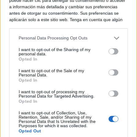
puede hacer clic para denegar su consentimiento o acceder
Los pasaportes más poderosos del mundo, ¿está el
a información más detallada y cambiar sus preferencias
tuyo?
antes de otorgar su consentimiento. Sus preferencias se
aplicarán solo a este sitio web. Tenga en cuenta que algún
procesamiento de sus datos personales puede no requerir
de su consentimiento, pero usted tiene el derecho de
Personal Data Processing Opt Outs
rechazar tal procesamiento. Puede cambiar sus preferencias
o retirar su consentimiento en cualquier momento volviendo
I want to opt-out of the Sharing of my
a este sitio y haciendo clic en el botón "Privacidad" en la
personal data.
parte inferior de la página web.
Opted In
Please note that this website/app uses one or more Google
I want to opt-out of the Sale of my
Personal Data.
services and may gather and store information including but
Opted In
not limited to your visit or usage behaviour. You may click to
grant or deny consent to Google and its third-party tags to
Lujo con carácter
I want to opt-out of processing my
Una joya para mujeres que no piden permiso
use your data for below specified purposes in below Google
Personal Data for Targeted Advertising.
consent section.
Opted In
I want to opt-out of Collection, Use,
Retention, Sale, and/or Sharing of my
Personal Data that Is Unrelated with the
Purposes for which it was collected.
Opted Out