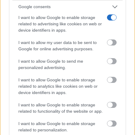
Google consents
I want to allow Google to enable storage
¿Por qué se contagia?
related to advertising like cookies on web or
La ciencia explica por qué el bostezo es contagioso
device identifiers in apps.
I want to allow my user data to be sent to
Google for online advertising purposes.
I want to allow Google to send me
personalized advertising.
I want to allow Google to enable storage
related to analytics like cookies on web or
device identifiers in apps.
I want to allow Google to enable storage
related to functionality of the website or app.
¿Sabías que existen?
Estas criaturas existen y parecen sacadas de otro
I want to allow Google to enable storage
planeta
related to personalization.