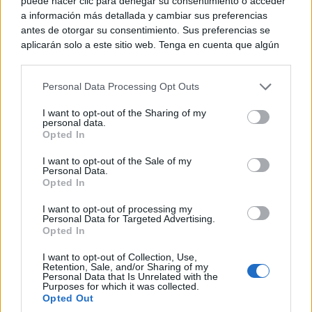
puede hacer clic para denegar su consentimiento o acceder
a información más detallada y cambiar sus preferencias
antes de otorgar su consentimiento. Sus preferencias se
aplicarán solo a este sitio web. Tenga en cuenta que algún
procesamiento de sus datos personales puede no requerir
de su consentimiento, pero usted tiene el derecho de
Personal Data Processing Opt Outs
rechazar tal procesamiento. Puede cambiar sus preferencias
o retirar su consentimiento en cualquier momento volviendo
I want to opt-out of the Sharing of my
a este sitio y haciendo clic en el botón "Privacidad" en la
personal data.
Corepunk MMORPG
parte inferior de la página web.
Opted In
Un verdadero MMORPG de la vieja escuela ¡Cómo los
de antes, pero mejor!
Please note that this website/app uses one or more Google
I want to opt-out of the Sale of my
Personal Data.
services and may gather and store information including but
Opted In
not limited to your visit or usage behaviour. You may click to
grant or deny consent to Google and its third-party tags to
I want to opt-out of processing my
use your data for below specified purposes in below Google
Personal Data for Targeted Advertising.
consent section.
Opted In
I want to opt-out of Collection, Use,
Retention, Sale, and/or Sharing of my
Personal Data that Is Unrelated with the
Purposes for which it was collected.
Opted Out