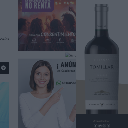
a
eales