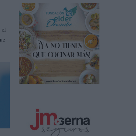
 el
que