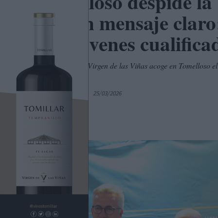
Tomelloso despide l
con un mensaje claro
por jóvenes cualifica
La Cooperativa Virgen de las Viñas acoge en Tomelloso e
de empleo.
Por
C. Manchegos
25/03/2026