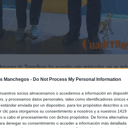
mazara de Tomelloso ha acogido este miércoles, en su aul
FP Dual Cooperativa
, un programa que vuelve a poner el f
s Manchegos -
Do Not Process My Personal Information
lento y práctica
para formar a los profesionales que marcará
nuestros socios almacenamos o accedemos a información en dispositiv
ntario en Castilla-La Mancha.
s, y procesamos datos personales, tales como identificadores únicos 
estándar enviada por un dispositivo, para los propósitos descritos a co
 clic para otorgarnos su consentimiento a nosotros y a nuestros 1419 
s a cabo el procesamiento con dichos propósitos. De forma alternativ
para denegar su consentimiento o acceder a información más detallada