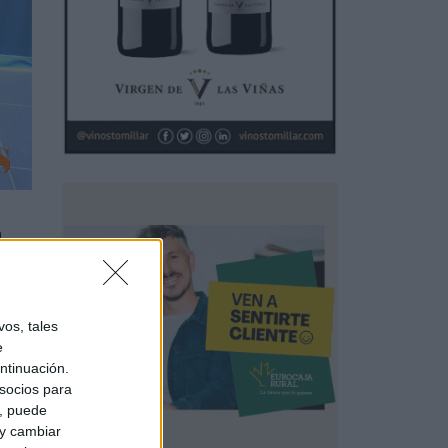
a
oco
n el
os, tales
e
ntinuación.
socios para
a, puede
 y cambiar