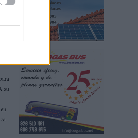
para
A su
 en
nca