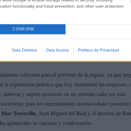
cation functionality and fraud prevention, and other user protection.
CONFIRM
Data Deletion
Data Access
Polótica de Privacidad
almente relevante para el porvenir de la región, ya que pre
en la experiencia práctica que hoy demandan las empresas. 
ar, innovar y seguir creciendo en un entorno cada vez más
ocimiento para los representantes institucionales presentes
 Mar Torrecilla
, Juan Miguel del Real y el director de Ba
 ha agradecido su cercanía y colaboración.