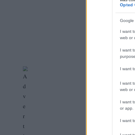
Opted 
Google 
I want t
web or d
I want t
purpose
I want 
I want t
web or d
I want t
or app.
I want t
I want t