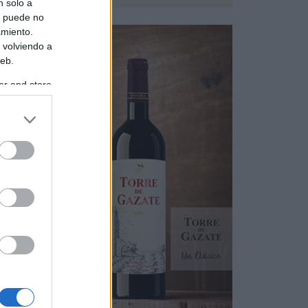
n solo a
s puede no
amiento.
 volviendo a
web.
er and store
to grant or
ed purposes
os
do
a
dad