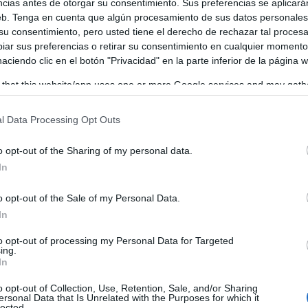
ncias antes de otorgar su consentimiento. Sus preferencias se aplicará
web. Tenga en cuenta que algún procesamiento de sus datos personale
 su consentimiento, pero usted tiene el derecho de rechazar tal proces
ar sus preferencias o retirar su consentimiento en cualquier momento
 haciendo clic en el botón "Privacidad" en la parte inferior de la página 
 that this website/app uses one or more Google services and may gath
including but not limited to your visit or usage behaviour. You may click 
 to Google and its third-party tags to use your data for below specifi
l Data Processing Opt Outs
Rafael Torres
iva,
, ha agradecido la presencia de los medi
ogle consent section.
al de iniciativas de este tipo. En su intervención, ha deja
o opt-out of the Sharing of my personal data.
allá de su propia actividad diaria, al señalar que
“el
In
e la sociedad”
. En ese marco, ha defendido el valor de un
o opt-out of the Sale of my Personal Data.
l aula y desde la empresa, en contacto directo con la reali
In
to opt-out of processing my Personal Data for Targeted
ing.
In
o opt-out of Collection, Use, Retention, Sale, and/or Sharing
ersonal Data that Is Unrelated with the Purposes for which it
lected.