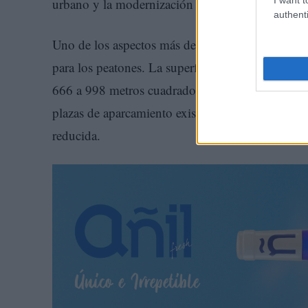
urbano y la modernización de la pavimentación y 
authenti
Uno de los aspectos más destacados del proyecto
para los peatones. La superficie destinada a ac
666 a 998 metros cuadrados, mientras que se opti
plazas de aparcamiento existentes, zonas de carg
reducida.