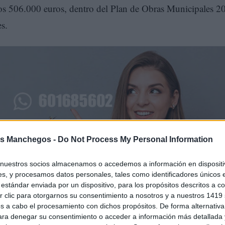
los 506.000 euros, dentro del Plan de Obras Municipales 2
s.
s Manchegos -
Do Not Process My Personal Information
nuestros socios almacenamos o accedemos a información en dispositiv
cipal de renovación urbana que el Ayuntamiento viene
s, y procesamos datos personales, tales como identificadores únicos 
estándar enviada por un dispositivo, para los propósitos descritos a co
cesibilidad, la movilidad y la calidad de los espacios públ
 clic para otorgarnos su consentimiento a nosotros y a nuestros 1419 
l entorno cultural de la ciudad. La actuación permitirá ava
s a cabo el procesamiento con dichos propósitos. De forma alternativ
para denegar su consentimiento o acceder a información más detallada
ida Don Antonio Huertas, uno de los principales ejes de trán