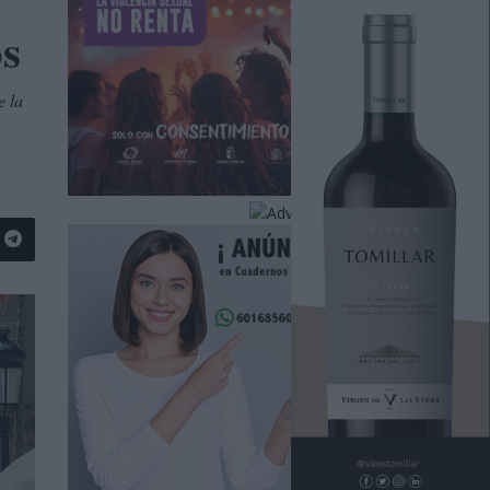
os
e la