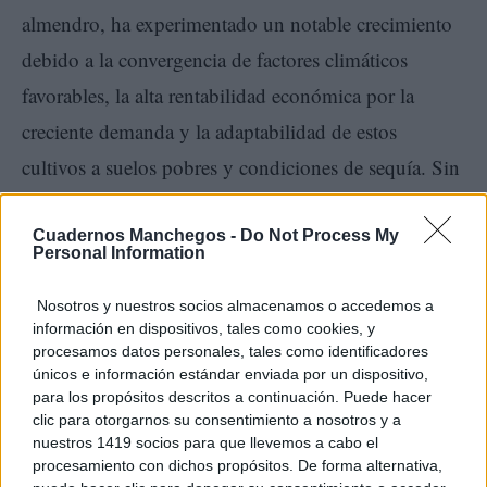
almendro, ha experimentado un notable crecimiento
debido a la convergencia de factores climáticos
favorables, la alta rentabilidad económica por la
creciente demanda y la adaptabilidad de estos
cultivos a suelos pobres y condiciones de sequía. Sin
embargo, factores relacionados con el cambio
climático, la introducción de nuevas amenazas
Cuadernos Manchegos -
Do Not Process My
Personal Information
fitosanitarias, la retirada de materias activas, la
Nosotros y nuestros socios almacenamos o accedemos a
emergencia de plagas secundarias y los nuevos
información en dispositivos, tales como cookies, y
sistemas de producción están provocando cambios
procesamos datos personales, tales como identificadores
únicos e información estándar enviada por un dispositivo,
drásticos en su problemática fitosanitaria. Con este
para los propósitos descritos a continuación. Puede hacer
Encuentro, Phytoma reafirma su compromiso con la
clic para otorgarnos su consentimiento a nosotros y a
nuestros 1419 socios para que llevemos a cabo el
transferencia de conocimiento de vanguardia.
procesamiento con dichos propósitos. De forma alternativa,