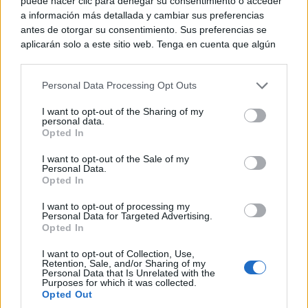
puede hacer clic para denegar su consentimiento o acceder
a información más detallada y cambiar sus preferencias
antes de otorgar su consentimiento. Sus preferencias se
aplicarán solo a este sitio web. Tenga en cuenta que algún
procesamiento de sus datos personales puede no requerir
de su consentimiento, pero usted tiene el derecho de
Personal Data Processing Opt Outs
rechazar tal procesamiento. Puede cambiar sus preferencias
o retirar su consentimiento en cualquier momento volviendo
I want to opt-out of the Sharing of my
a este sitio y haciendo clic en el botón "Privacidad" en la
personal data.
parte inferior de la página web.
Opted In
Please note that this website/app uses one or more Google
I want to opt-out of the Sale of my
Personal Data.
services and may gather and store information including but
Opted In
not limited to your visit or usage behaviour. You may click to
grant or deny consent to Google and its third-party tags to
I want to opt-out of processing my
use your data for below specified purposes in below Google
Personal Data for Targeted Advertising.
consent section.
Opted In
I want to opt-out of Collection, Use,
Retention, Sale, and/or Sharing of my
Personal Data that Is Unrelated with the
Purposes for which it was collected.
Opted Out