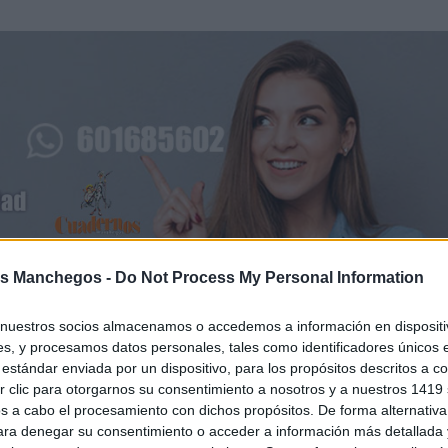
s Manchegos -
Do Not Process My Personal Information
este periodo no habría existido “planificación, estrategia ni
e las calles, y aseguran que el resultado es “evidente”: un
nuestros socios almacenamos o accedemos a información en dispositiv
s, y procesamos datos personales, tales como identificadores únicos 
rme que ya afectaría a “numerosos barrios y avenidas” de
estándar enviada por un dispositivo, para los propósitos descritos a co
 clic para otorgarnos su consentimiento a nosotros y a nuestros 1419 
s a cabo el procesamiento con dichos propósitos. De forma alternativ
para denegar su consentimiento o acceder a información más detallada