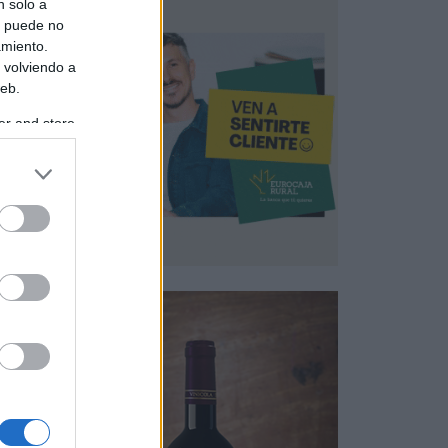
n solo a
s puede no
amiento.
 volviendo a
web.
er and store
to grant or
ed purposes