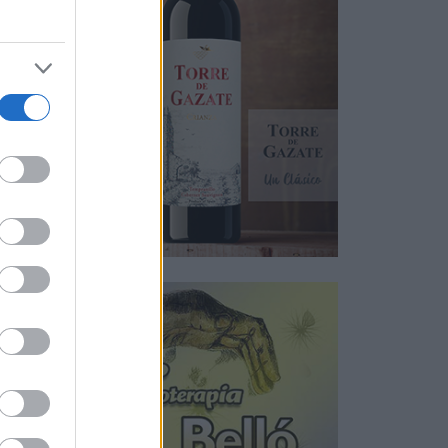
nos
o se