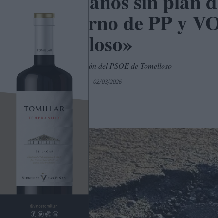
«Tres años sin plan d
Gobierno de PP y VOX
Tomelloso»
Artículo de opinión del PSOE de Tomelloso
Por
C. Manchegos
02/03/2026