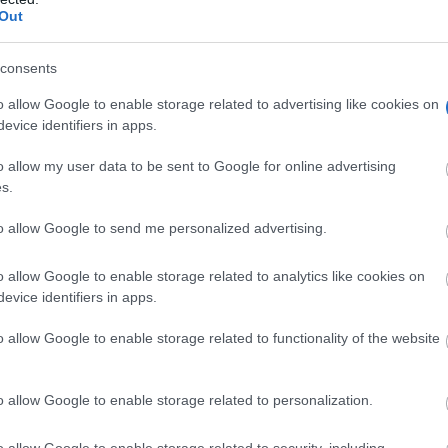
Out
consents
o allow Google to enable storage related to advertising like cookies on
evice identifiers in apps.
o allow my user data to be sent to Google for online advertising
s.
to allow Google to send me personalized advertising.
o allow Google to enable storage related to analytics like cookies on
ntinuado estaría teniendo consecuencias directas para veci
evice identifiers in apps.
les que utilizan a diario las vías públicas. En ese sentido,
o allow Google to enable storage related to functionality of the website
 degradado y asfaltado en mal estado
, y considera que n
ación extendida que, a su juicio, evidencia una gestión
o allow Google to enable storage related to personalization.
según indica el comunicado
ica,
.
o allow Google to enable storage related to security, including