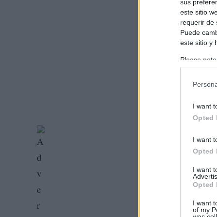
sus prefere
este sitio 
requerir de
Puede cambi
este sitio y
Please note
information 
deny consent
Persona
in below Go
I want t
Opted 
I want t
Opted 
I want 
Advertis
Opted 
I want t
of my P
was col