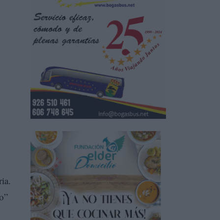
ia.
do”