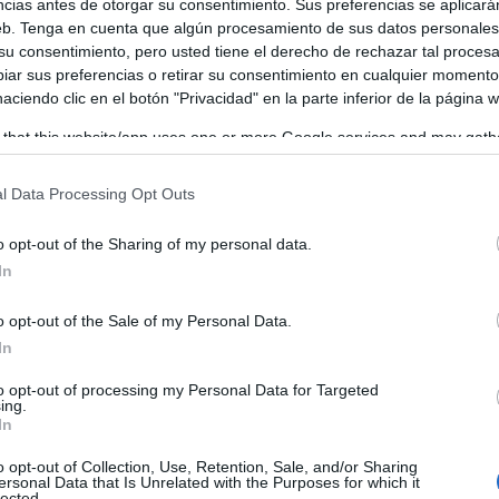
ncias antes de otorgar su consentimiento. Sus preferencias se aplicará
web. Tenga en cuenta que algún procesamiento de sus datos personale
 su consentimiento, pero usted tiene el derecho de rechazar tal proces
ar sus preferencias o retirar su consentimiento en cualquier momento
 haciendo clic en el botón "Privacidad" en la parte inferior de la página 
 that this website/app uses one or more Google services and may gath
including but not limited to your visit or usage behaviour. You may click 
 to Google and its third-party tags to use your data for below specifi
l Data Processing Opt Outs
ogle consent section.
o opt-out of the Sharing of my personal data.
In
o opt-out of the Sale of my Personal Data.
In
to opt-out of processing my Personal Data for Targeted
ing.
In
o opt-out of Collection, Use, Retention, Sale, and/or Sharing
ersonal Data that Is Unrelated with the Purposes for which it
lected.