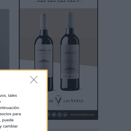
 una
os, tales
e
ntinuación.
socios para
a, puede
 y cambiar