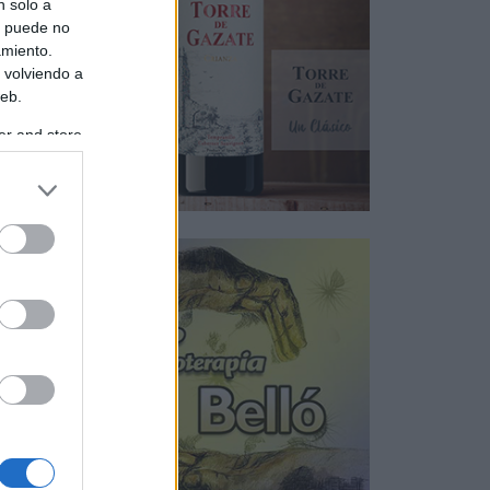
n solo a
s puede no
amiento.
 volviendo a
web.
er and store
to grant or
ed purposes