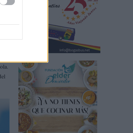
del
ha
ado
ola.
del