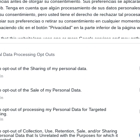
ncias antes de otorgar su consentimiento. Sus preferencias se aplicará
web. Tenga en cuenta que algún procesamiento de sus datos personale
 su consentimiento, pero usted tiene el derecho de rechazar tal proces
ar sus preferencias o retirar su consentimiento en cualquier momento
 haciendo clic en el botón "Privacidad" en la parte inferior de la página 
 that this website/app uses one or more Google services and may gath
including but not limited to your visit or usage behaviour. You may click 
 to Google and its third-party tags to use your data for below specifi
l Data Processing Opt Outs
ogle consent section.
o opt-out of the Sharing of my personal data.
In
o opt-out of the Sale of my Personal Data.
In
to opt-out of processing my Personal Data for Targeted
ing.
In
o opt-out of Collection, Use, Retention, Sale, and/or Sharing
ersonal Data that Is Unrelated with the Purposes for which it
lected.