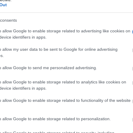
Out
consents
o allow Google to enable storage related to advertising like cookies on
evice identifiers in apps.
o allow my user data to be sent to Google for online advertising
s.
to allow Google to send me personalized advertising.
o allow Google to enable storage related to analytics like cookies on
evice identifiers in apps.
o allow Google to enable storage related to functionality of the website
o allow Google to enable storage related to personalization.
de que esta carrera comenzó a rodar, “gracias a la ilusión d
e del club de los Pieles Run, Alejandro Sola durante la
o allow Google to enable storage related to security, including