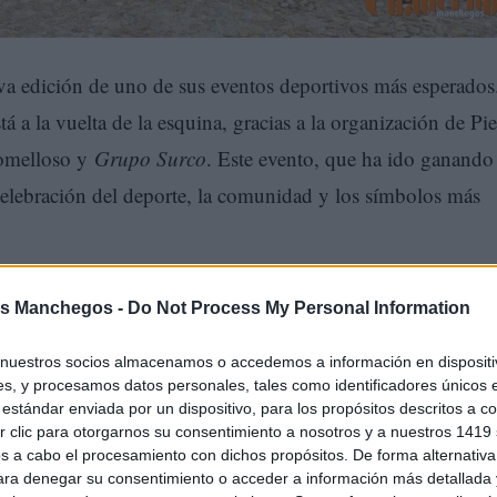
va edición de uno de sus eventos deportivos más esperados
tá a la vuelta de la esquina, gracias a la organización de Pie
Tomelloso y
Grupo Surco
. Este evento, que ha ido ganando
celebración del deporte, la comunidad y los símbolos más
s Manchegos -
Do Not Process My Personal Information
nuestros socios almacenamos o accedemos a información en dispositiv
s, y procesamos datos personales, tales como identificadores únicos 
estándar enviada por un dispositivo, para los propósitos descritos a co
 clic para otorgarnos su consentimiento a nosotros y a nuestros 1419 
s a cabo el procesamiento con dichos propósitos. De forma alternativ
para denegar su consentimiento o acceder a información más detallada