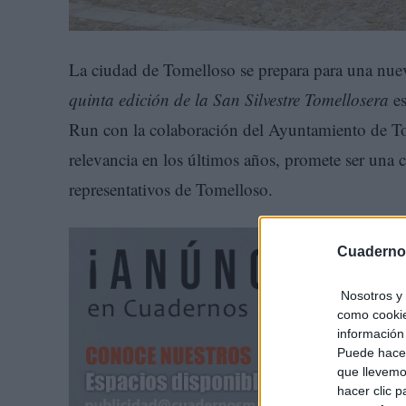
La ciudad de Tomelloso se prepara para una nue
quinta edición de la San Silvestre Tomellosera
es
Run con la colaboración del Ayuntamiento de 
relevancia en los últimos años, promete ser una 
representativos de Tomelloso.
Cuaderno
Nosotros y 
como cookie
información 
Puede hacer
que llevemo
hacer clic 