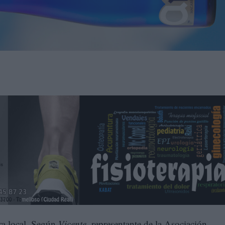
era local. Según
Vicente
, representante de la Asociación