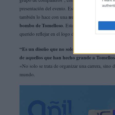
authenti
presentación del evento. Este año, la San Silvest
nueva imagen
también lo hace con una
, diseña
bombo de Tomelloso
. Este emblemático instrum
querido reflejar en el logo de la carrera.
“Es un diseño que no solo incluye el bombo, s
de aquellos que han hecho grande a Tomelloso 
«No solo se trata de organizar una carrera, sino d
mundo.