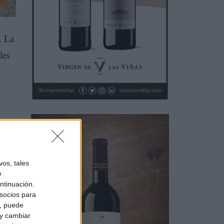
. La
les
os, tales
e
ntinuación.
socios para
a, puede
 y cambiar