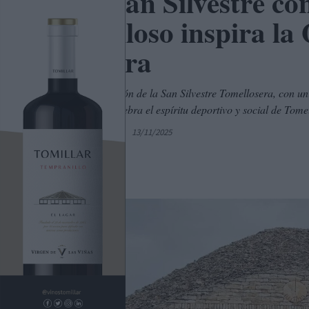
Una San Silvestre co
Tomelloso inspira la 
Carrera
La Quinta Edición de la San Silvestre Tomellosera, con un
corredores y celebra el espíritu deportivo y social de Tome
Por
C. Manchegos
13/11/2025