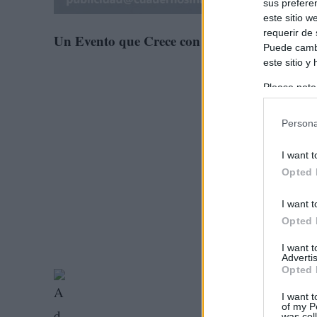
sus prefere
este sitio 
requerir de
Un Evento que Crece con el Paso del Tiempo
Puede cambi
este sitio y
Please note
information 
deny consent
Persona
in below Go
I want t
Opted 
I want t
Opted 
I want 
Advertis
Opted 
I want t
of my P
was col