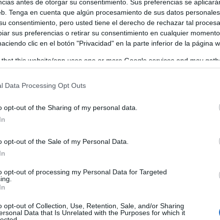
ncias antes de otorgar su consentimiento. Sus preferencias se aplicará
web. Tenga en cuenta que algún procesamiento de sus datos personale
ría Arcos’
ya prepara su gran cierre con la representación 
 su consentimiento, pero usted tiene el derecho de rechazar tal proces
ar sus preferencias o retirar su consentimiento en cualquier momento
ca que servirá como clausura de una edición marcada por el
 haciendo clic en el botón "Privacidad" en la parte inferior de la página 
 escenario.
 that this website/app uses one or more Google services and may gath
including but not limited to your visit or usage behaviour. You may click 
 to Google and its third-party tags to use your data for below specifi
l Data Processing Opt Outs
ogle consent section.
o opt-out of the Sharing of my personal data.
In
o opt-out of the Sale of my Personal Data.
In
to opt-out of processing my Personal Data for Targeted
ing.
In
ya están a la venta
ara esta esperada función
, invitando al
o opt-out of Collection, Use, Retention, Sale, and/or Sharing
 promete humor, reflexión y una mirada crítica a la sociedad
ersonal Data that Is Unrelated with the Purposes for which it
lected.