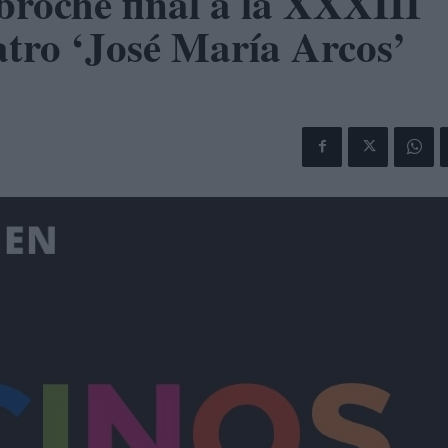
broche final a la XXXIII
tro ‘José María Arcos’