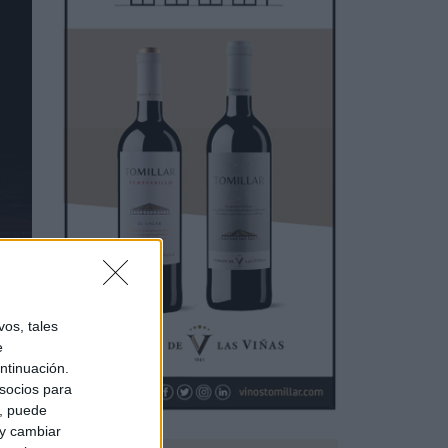
os, tales
e
ntinuación.
socios para
a, puede
 y cambiar