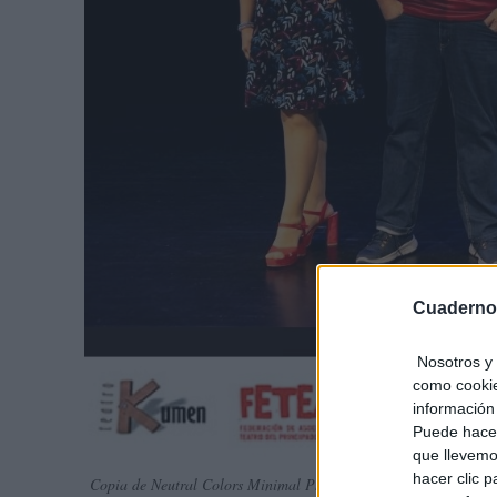
Cuaderno
Nosotros y 
como cookie
información 
Puede hacer
que llevemo
hacer clic 
Copia de Neutral Colors Minimal Photographic Motivational Q