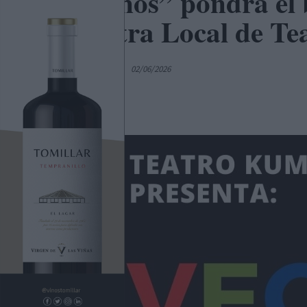
“Vecinos” pondrá el 
Muestra Local de Tea
Por
C. Manchegos
02/06/2026