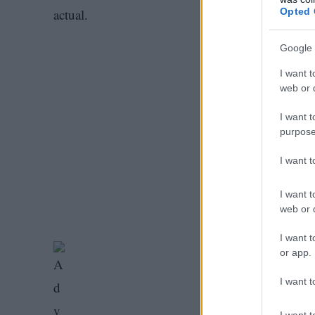
Opted 
actual.
Google 
I want t
web or d
I want t
purpose
I want 
I want t
web or d
I want t
or app.
I want t
I want t