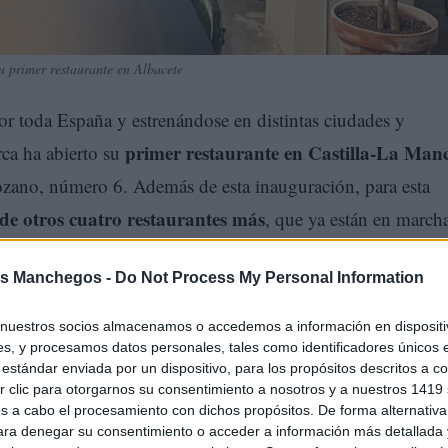
 primer restaurante en Albacete
or toda España y estrenándose en distintas ciudades y
primer restaurante en Castilla-La Man
ca ha abierto su
tozano, número 6. Además de esta inauguración, para esta
 de otros cuatro restaurantes más
, que ya están en march
s Manchegos -
Do Not Process My Personal Information
nuestros socios almacenamos o accedemos a información en dispositiv
s, y procesamos datos personales, tales como identificadores únicos 
estándar enviada por un dispositivo, para los propósitos descritos a co
 clic para otorgarnos su consentimiento a nosotros y a nuestros 1419 
s a cabo el procesamiento con dichos propósitos. De forma alternativ
para denegar su consentimiento o acceder a información más detallada