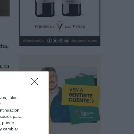
cha,
a, en
os, tales
e
ntinuación.
socios para
a, puede
 y cambiar