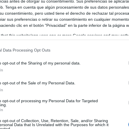
ncias antes de otorgar su consentimiento. Sus preferencias se aplicará
web. Tenga en cuenta que algún procesamiento de sus datos personale
 su consentimiento, pero usted tiene el derecho de rechazar tal proces
ar sus preferencias o retirar su consentimiento en cualquier momento
 haciendo clic en el botón "Privacidad" en la parte inferior de la página 
superficie de 330 metros cuadrados en su interior, más otro
 that this website/app uses one or more Google services and may gath
creación de 11 puestos de trabajo
ue ha supuesto la
.
including but not limited to your visit or usage behaviour. You may click 
 to Google and its third-party tags to use your data for below specifi
l Data Processing Opt Outs
ogle consent section.
o opt-out of the Sharing of my personal data.
In
o opt-out of the Sale of my Personal Data.
In
to opt-out of processing my Personal Data for Targeted
ing.
In
o opt-out of Collection, Use, Retention, Sale, and/or Sharing
ersonal Data that Is Unrelated with the Purposes for which it
lected.