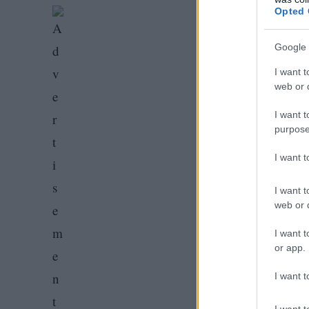
Opted 
Google 
I want t
web or d
I want t
purpose
I want 
I want t
web or d
I want t
or app.
I want t
I want t