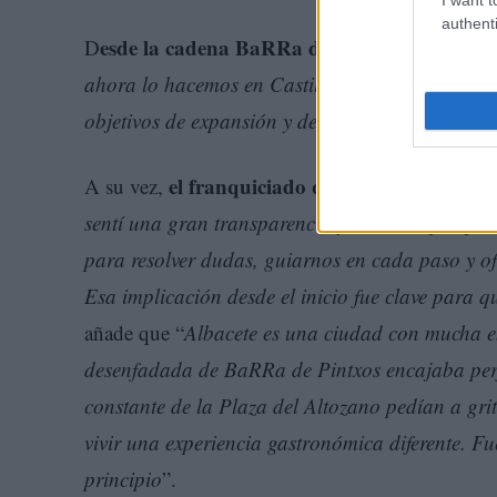
authenti
esde la cadena BaRRa de Pintxos
D
comentan 
ahora lo hacemos en Castilla-La Mancha, en Al
objetivos de expansión y de ir abriendo restaur
el franquiciado que va a gestionar e
A su vez,
sentí una gran transparencia y cercanía por part
para resolver dudas, guiarnos en cada paso y of
Esa implicación desde el inicio fue clave para 
añade que “
Albacete es una ciudad con mucha en
desenfadada de BaRRa de Pintxos encajaba perfec
constante de la Plaza del Altozano pedían a grit
vivir una experiencia gastronómica diferente. 
principio
”.