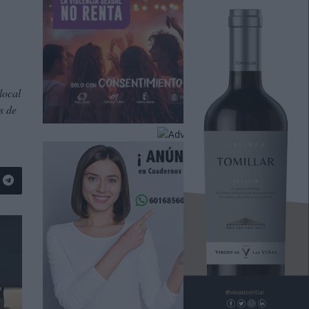
local
s de