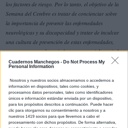
los factores de riesgo. Por lo tanto, el objetivo de la
Semana del Cerebro es tratar de concienciar sobre
la importancia de prevenir las enfermedades
neurológicas y su discapacidad y tratar de inculcar
una cultura de prevención de estas enfermedades,
porque nunca es demasiado temprano ni demasiado
tarde en la vida para adoptar medidas
Cuadernos Manchegos -
Do Not Process My
Personal Information
cerebrosaludables”,
explica el Dr. Jesús Porta-
Etessam.
Nosotros y nuestros socios almacenamos o accedemos a
información en dispositivos, tales como cookies, y
procesamos datos personales, tales como identificadores
únicos e información estándar enviada por un dispositivo,
para los propósitos descritos a continuación. Puede hacer
clic para otorgarnos su consentimiento a nosotros y a
nuestros 1419 socios para que llevemos a cabo el
procesamiento con dichos propósitos. De forma alternativa,