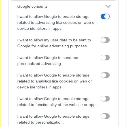
Google consents
I want to allow Google to enable storage
related to advertising like cookies on web or
device identifiers in apps.
I want to allow my user data to be sent to
Google for online advertising purposes.
¿Sabes cómo mantener un
I want to allow Google to send me
personalized advertising.
cerebro sano?
Decálogo para
I want to allow Google to enable storage
mantener un cerebro saludable
related to analytics like cookies on web or
device identifiers in apps.
Algunas de las principales recomendaciones son:
I want to allow Google to enable storage
related to functionality of the website or app.
- - - Continúa leyendo después de la publicidad - - -
Corepunk MMORPG
I want to allow Google to enable storage
related to personalization.
Un verdadero MMORPG de la vieja