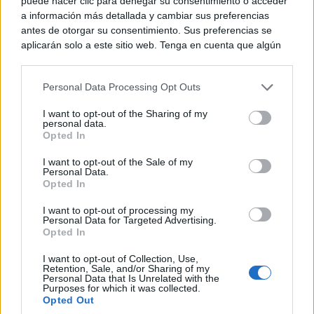
puede hacer clic para denegar su consentimiento o acceder
a información más detallada y cambiar sus preferencias
antes de otorgar su consentimiento. Sus preferencias se
aplicarán solo a este sitio web. Tenga en cuenta que algún
procesamiento de sus datos personales puede no requerir
de su consentimiento, pero usted tiene el derecho de
Personal Data Processing Opt Outs
rechazar tal procesamiento. Puede cambiar sus preferencias
o retirar su consentimiento en cualquier momento volviendo
I want to opt-out of the Sharing of my
a este sitio y haciendo clic en el botón "Privacidad" en la
personal data.
parte inferior de la página web.
Opted In
Please note that this website/app uses one or more Google
I want to opt-out of the Sale of my
Personal Data.
services and may gather and store information including but
Opted In
not limited to your visit or usage behaviour. You may click to
grant or deny consent to Google and its third-party tags to
I want to opt-out of processing my
use your data for below specified purposes in below Google
Personal Data for Targeted Advertising.
consent section.
Opted In
I want to opt-out of Collection, Use,
Retention, Sale, and/or Sharing of my
Personal Data that Is Unrelated with the
Purposes for which it was collected.
Opted Out