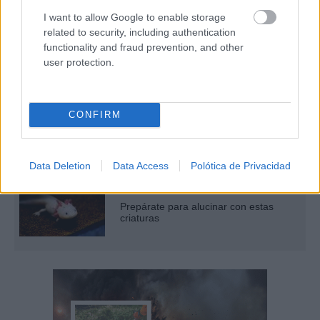
escuela ¡Cómo los de antes, pero
mejor!
I want to allow Google to enable storage
related to security, including authentication
Pasaportes que abren puertas
functionality and fraud prevention, and other
user protection.
Los pasaportes más poderosos del
mundo, ¿está el tuyo?
El truco contra la cal
CONFIRM
Di adiós a la cal del baño con estos
sencillos consejos
Data Deletion
Data Access
Polótica de Privacidad
Parece ciencia ficción
Prepárate para alucinar con estas
criaturas