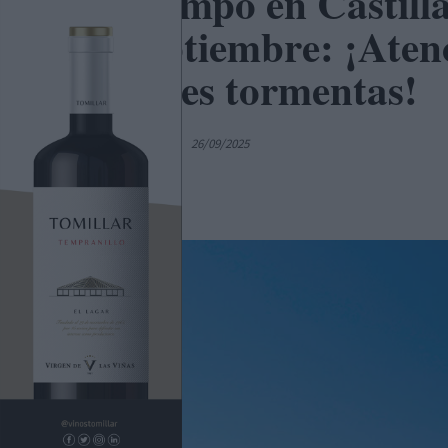
El Tiempo en Castil
de septiembre: ¡Aten
posibles tormentas!
Por
C. Manchegos
26/09/2025