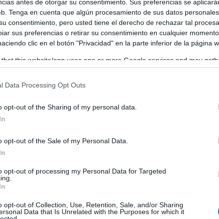
ncias antes de otorgar su consentimiento. Sus preferencias se aplicará
web. Tenga en cuenta que algún procesamiento de sus datos personale
n el último tramo del mes de septiembre, las olas de calor
 su consentimiento, pero usted tiene el derecho de rechazar tal proces
des de la comunidad. Las zonas más cálidas serán:
ar sus preferencias o retirar su consentimiento en cualquier momento
 haciendo clic en el botón "Privacidad" en la parte inferior de la página 
 that this website/app uses one or more Google services and may gath
including but not limited to your visit or usage behaviour. You may click 
 to Google and its third-party tags to use your data for below specifi
l Data Processing Opt Outs
ogle consent section.
o opt-out of the Sharing of my personal data.
In
o opt-out of the Sale of my Personal Data.
In
to opt-out of processing my Personal Data for Targeted
ing.
In
o opt-out of Collection, Use, Retention, Sale, and/or Sharing
ersonal Data that Is Unrelated with the Purposes for which it
lected.