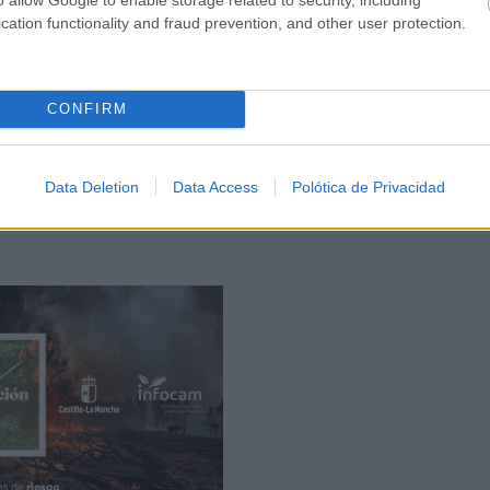
cation functionality and fraud prevention, and other user protection.
, se esperan máximas de alrededor de 30°C, con un clima a
CONFIRM
do una de las zonas más frescas hoy.
Data Deletion
Data Access
Polótica de Privacidad
tas se registrarán a partir de las 14:00 horas y persistirán 