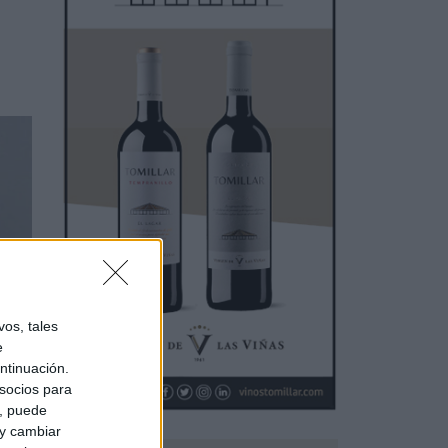
os, tales
e
ntinuación.
socios para
a, puede
 y cambiar
s