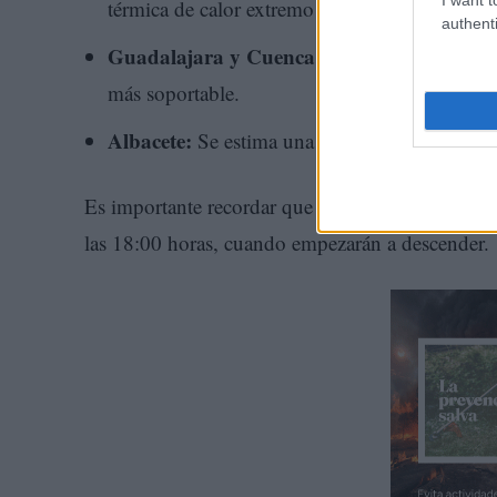
térmica de calor extremo a lo largo de la tarde.
authenti
Guadalajara y Cuenca:
En estas provincias
más soportable.
Albacete:
Se estima una máxima de 28°C, sien
Es importante recordar que las temperaturas más al
las 18:00 horas, cuando empezarán a descender.