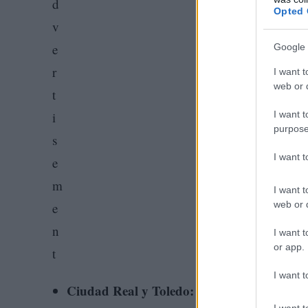
Opted 
Google 
I want t
web or d
I want t
purpose
I want 
I want t
web or d
I want t
or app.
I want t
Ciudad Real y Toledo:
Las temperaturas máx
I want t