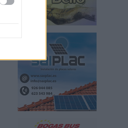
lgo
hasta