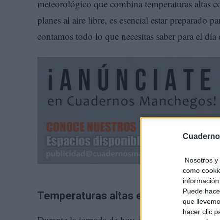
meteorológico que combina temperaturas altas co
planes al aire libre, es esencial estar preparado 
contamos todo lo que necesitas saber para el día
Cuaderno
Nosotros y 
como cookie
información 
Puede hacer
Temperaturas altas en todo Castilla
que llevemo
hacer clic 
Durante la jornada de hoy, se espera que las tem