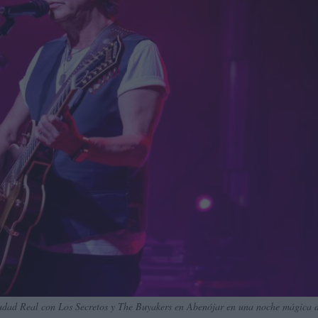
Ciudad Real con Los Secretos y The Buyakers en Abenójar en una noche mágica 