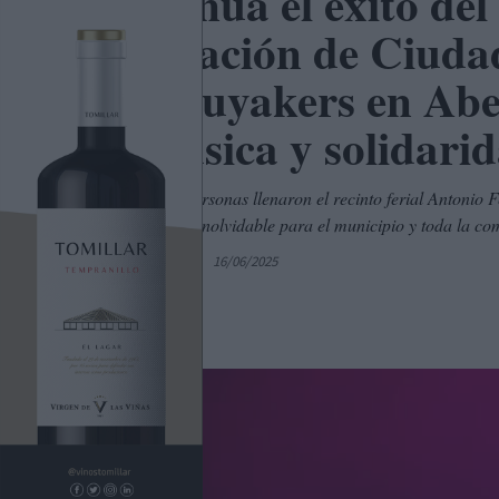
Continúa el éxito del
Diputación de Ciudad
The Buyakers en Abe
de música y solidari
Más de 2.000 personas llenaron el recinto ferial Antonio Fe
en una jornada inolvidable para el municipio y toda la c
Por
C. Manchegos
16/06/2025