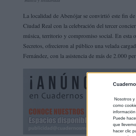
música y solidaridad
La localidad de Abenójar se convirtió este fin de
Ciudad Real con la celebración del tercer concie
música, territorio y compromiso social. En esta 
Secretos, ofrecieron al público una velada cargad
Fernández, con la asistencia de más de 2.000 per
Cuaderno
Nosotros y 
como cookie
información 
Puede hacer
que llevemo
hacer clic 