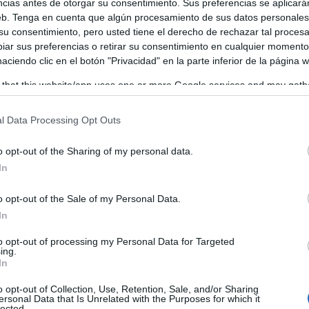
ncias antes de otorgar su consentimiento. Sus preferencias se aplicará
web. Tenga en cuenta que algún procesamiento de sus datos personale
ertos impulsado por la Diputación, a través del área de
 su consentimiento, pero usted tiene el derecho de rechazar tal proces
nos de Abenójar y visitantes llegados desde distintos punto
ar sus preferencias o retirar su consentimiento en cualquier momento
 haciendo clic en el botón "Privacidad" en la parte inferior de la página 
ácter intergeneracional y popular de este ciclo veraniego.
 that this website/app uses one or more Google services and may gath
including but not limited to your visit or usage behaviour. You may click 
 to Google and its third-party tags to use your data for below specifi
l Data Processing Opt Outs
ogle consent section.
o opt-out of the Sharing of my personal data.
In
o opt-out of the Sale of my Personal Data.
In
to opt-out of processing my Personal Data for Targeted
ing.
In
o opt-out of Collection, Use, Retention, Sale, and/or Sharing
ersonal Data that Is Unrelated with the Purposes for which it
lected.