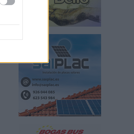
e la
ros