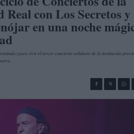
 ciclo de Conciertos de la
 Real con Los Secretos y
nójar en una noche mági
dad
rnández para vivir el tercer concierto solidario de la institución provin
omarca