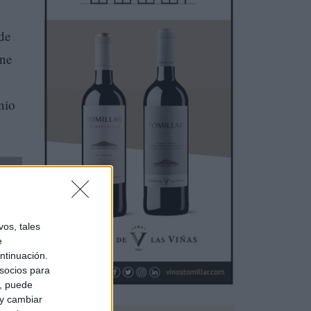
 de
une
nio
os, tales
e
ntinuación.
socios para
a, puede
 y cambiar