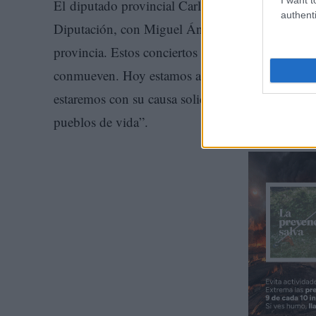
El diputado provincial Carlos Martín de la Leona
authenti
Diputación, con Miguel Ángel Valverde a la cabe
provincia. Estos conciertos no solo acercan la c
conmueven. Hoy estamos aquí por la Asociación 
estaremos con su causa solidaria. Es una forma d
pueblos de vida”.