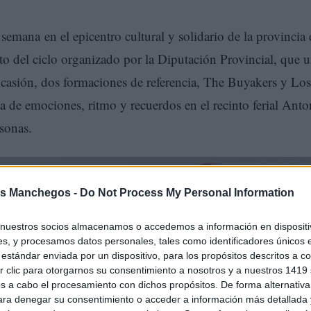
 semana en el epicentro cultural y solidario de la provincia
rto del ciclo organizado por la Diputación Provincial, que 
ocasión, dos formaciones de referencia, The Buyakers y Los
a de emociones, ritmo y recuerdos en el recinto ferial Anto
sonas.
s Manchegos -
Do Not Process My Personal Information
nuestros socios almacenamos o accedemos a información en dispositiv
s, y procesamos datos personales, tales como identificadores únicos 
estándar enviada por un dispositivo, para los propósitos descritos a co
 clic para otorgarnos su consentimiento a nosotros y a nuestros 1419 
s a cabo el procesamiento con dichos propósitos. De forma alternativ
para denegar su consentimiento o acceder a información más detallada