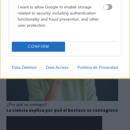
I want to allow Google to enable storage
Pasaportes que abren puertas
related to security, including authentication
Los pasaportes más poderosos del mundo, ¿está el
functionality and fraud prevention, and other
tuyo?
user protection.
CONFIRM
Data Deletion
Data Access
Polótica de Privacidad
¿Por qué se contagia?
La ciencia explica por qué el bostezo es contagioso