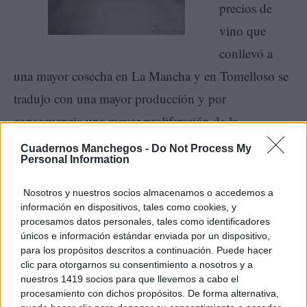
precios de
vino que
conllevó a
una mayor cosecha en La Mancha y en Tomelloso se
tradujo con una mayor producción y por
consecuencia una mayor proliferación de la
construcción de cuevas.
Cuadernos Manchegos -
Do Not Process My
Personal Information
Nosotros y nuestros socios almacenamos o accedemos a
información en dispositivos, tales como cookies, y
procesamos datos personales, tales como identificadores
Como dato también de interés podemos indicar que
únicos e información estándar enviada por un dispositivo,
la aparición de la filoxera en España fue mucho más
para los propósitos descritos a continuación. Puede hacer
clic para otorgarnos su consentimiento a nosotros y a
tardía que en Europa, pues la primera vez que se
nuestros 1419 socios para que llevemos a cabo el
procesamiento con dichos propósitos. De forma alternativa,
detectó fue en Francia en 1863, mientras que en