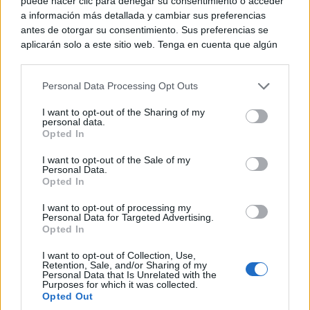
puede hacer clic para denegar su consentimiento o acceder
España apareció en primer lugar en Málaga y Gerona
a información más detallada y cambiar sus preferencias
antes de otorgar su consentimiento. Sus preferencias se
en el año 1877, e incluso en La Rioja no se expandió
aplicarán solo a este sitio web. Tenga en cuenta que algún
hasta 1999, periodo de tiempo que permitió a las
procesamiento de sus datos personales puede no requerir
de su consentimiento, pero usted tiene el derecho de
zonas no afectadas de disponer de unas mayores
Personal Data Processing Opt Outs
rechazar tal procesamiento. Puede cambiar sus preferencias
salidas y mejores precios para sus productos como
o retirar su consentimiento en cualquier momento volviendo
I want to opt-out of the Sharing of my
a este sitio y haciendo clic en el botón "Privacidad" en la
personal data.
ocurrió en nuestra región.
parte inferior de la página web.
Opted In
Please note that this website/app uses one or more Google
I want to opt-out of the Sale of my
Personal Data.
services and may gather and store information including but
Opted In
not limited to your visit or usage behaviour. You may click to
TE RECOMENDAMOS
grant or deny consent to Google and its third-party tags to
I want to opt-out of processing my
use your data for below specified purposes in below Google
Personal Data for Targeted Advertising.
consent section.
Opted In
I want to opt-out of Collection, Use,
Retention, Sale, and/or Sharing of my
Personal Data that Is Unrelated with the
Purposes for which it was collected.
Opted Out