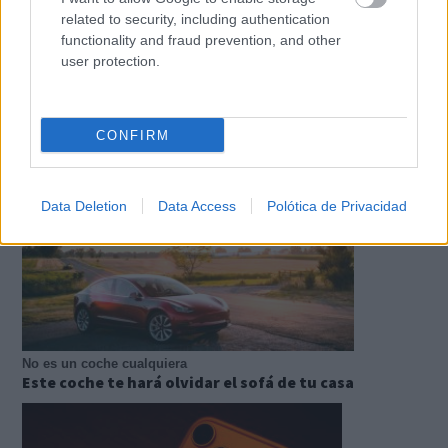
related to security, including authentication
functionality and fraud prevention, and other
user protection.
No esperes a 2026
Hábitos y cambios que marcarán 2026
CONFIRM
Data Deletion
Data Access
Polótica de Privacidad
No es un coche cualquiera
Este coche te hará olvidar el sofá de tu casa