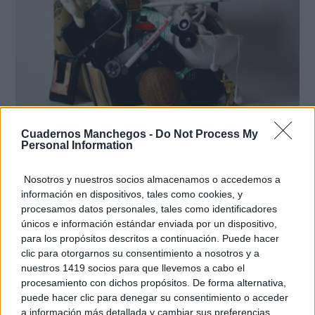
El cerebro hace esto
Cuadernos Manchegos -
Do Not Process My
Seguro que tú también has visto caras donde no
Personal Information
existen
Nosotros y nuestros socios almacenamos o accedemos a
información en dispositivos, tales como cookies, y
procesamos datos personales, tales como identificadores
únicos e información estándar enviada por un dispositivo,
para los propósitos descritos a continuación. Puede hacer
clic para otorgarnos su consentimiento a nosotros y a
nuestros 1419 socios para que llevemos a cabo el
procesamiento con dichos propósitos. De forma alternativa,
puede hacer clic para denegar su consentimiento o acceder
a información más detallada y cambiar sus preferencias