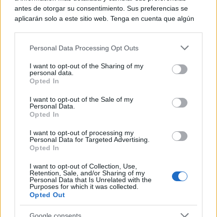
antes de otorgar su consentimiento. Sus preferencias se
Lujo con carácter
aplicarán solo a este sitio web. Tenga en cuenta que algún
Una joya para mujeres que no piden permiso
procesamiento de sus datos personales puede no requerir
de su consentimiento, pero usted tiene el derecho de
Personal Data Processing Opt Outs
rechazar tal procesamiento. Puede cambiar sus preferencias
o retirar su consentimiento en cualquier momento volviendo
I want to opt-out of the Sharing of my
a este sitio y haciendo clic en el botón "Privacidad" en la
personal data.
parte inferior de la página web.
Opted In
Please note that this website/app uses one or more Google
I want to opt-out of the Sale of my
Personal Data.
services and may gather and store information including but
Opted In
not limited to your visit or usage behaviour. You may click to
grant or deny consent to Google and its third-party tags to
I want to opt-out of processing my
use your data for below specified purposes in below Google
Personal Data for Targeted Advertising.
consent section.
Opted In
I want to opt-out of Collection, Use,
Retention, Sale, and/or Sharing of my
Dónde viajar en 2026
Personal Data that Is Unrelated with the
Los destinos que todos van a querer visitar el
Purposes for which it was collected.
próximo año
Opted Out
Google consents