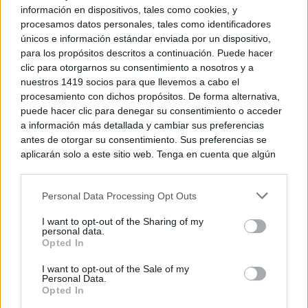
información en dispositivos, tales como cookies, y
procesamos datos personales, tales como identificadores
únicos e información estándar enviada por un dispositivo,
para los propósitos descritos a continuación. Puede hacer
clic para otorgarnos su consentimiento a nosotros y a
nuestros 1419 socios para que llevemos a cabo el
procesamiento con dichos propósitos. De forma alternativa,
puede hacer clic para denegar su consentimiento o acceder
Dónde viajar en 2026
a información más detallada y cambiar sus preferencias
Los destinos que todos van a querer visitar el
antes de otorgar su consentimiento. Sus preferencias se
próximo año
aplicarán solo a este sitio web. Tenga en cuenta que algún
procesamiento de sus datos personales puede no requerir
de su consentimiento, pero usted tiene el derecho de
Personal Data Processing Opt Outs
rechazar tal procesamiento. Puede cambiar sus preferencias
o retirar su consentimiento en cualquier momento volviendo
I want to opt-out of the Sharing of my
a este sitio y haciendo clic en el botón "Privacidad" en la
personal data.
parte inferior de la página web.
Opted In
Please note that this website/app uses one or more Google
I want to opt-out of the Sale of my
Personal Data.
services and may gather and store information including but
Opted In
not limited to your visit or usage behaviour. You may click to