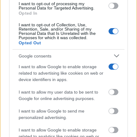
grant or deny consent to Google and its third-party tags to
I want to opt-out of processing my
use your data for below specified purposes in below Google
Personal Data for Targeted Advertising.
¿Te pasa esto?
consent section.
Opted In
6 señales claras de que necesitas descansar más
I want to opt-out of Collection, Use,
Retention, Sale, and/or Sharing of my
Personal Data that Is Unrelated with the
Purposes for which it was collected.
Opted Out
Google consents
I want to allow Google to enable storage
related to advertising like cookies on web or
device identifiers in apps.
I want to allow my user data to be sent to
Google for online advertising purposes.
¿Notas más frío de noche?
I want to allow Google to send me
La ciencia explica por qué sentimos más frío al final
personalized advertising.
del día
I want to allow Google to enable storage
related to analytics like cookies on web or