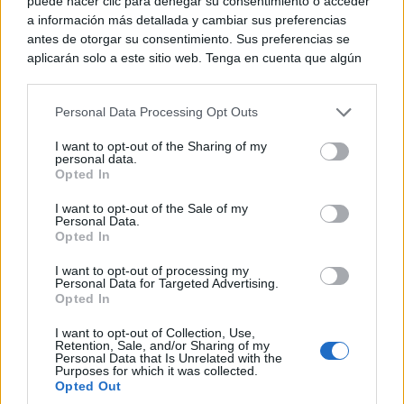
puede hacer clic para denegar su consentimiento o acceder
iniciativa impulsada por Miguel Ángel Valverde para
a información más detallada y cambiar sus preferencias
reforzar un servicio considerado esencial dentro de la
antes de otorgar su consentimiento. Sus preferencias se
aplicarán solo a este sitio web. Tenga en cuenta que algún
institución. En este sentido, ha reincidido en que la
procesamiento de sus datos personales puede no requerir
de su consentimiento, pero usted tiene el derecho de
Diputación ha apostado por considerar la formación
Personal Data Processing Opt Outs
rechazar tal procesamiento. Puede cambiar sus preferencias
como una inversión estratégica. Según ha explicado,
o retirar su consentimiento en cualquier momento volviendo
I want to opt-out of the Sharing of my
a este sitio y haciendo clic en el botón "Privacidad" en la
el objetivo es avanzar hacia administraciones más
personal data.
parte inferior de la página web.
Opted In
eficaces, cercanas y preparadas para responder a las
Please note that this website/app uses one or more Google
I want to opt-out of the Sale of my
demandas actuales de los ciudadanos.
Personal Data.
services and may gather and store information including but
Opted In
not limited to your visit or usage behaviour. You may click to
grant or deny consent to Google and its third-party tags to
I want to opt-out of processing my
use your data for below specified purposes in below Google
Personal Data for Targeted Advertising.
consent section.
Opted In
Martín de la Leona ha explicado que la formación,
I want to opt-out of Collection, Use,
Retention, Sale, and/or Sharing of my
Personal Data that Is Unrelated with the
inicialmente dirigida a los trabajadores de la propia
Purposes for which it was collected.
Opted Out
institución, se ha ampliado con éxito a los empleados