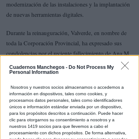
modernización de las instalaciones y la implantación
de nuevas herramientas digitales.
Durante la reinauguración, Valverde, en nombre de
toda la Corporación Provincial, ha expresado sus
condolencias por el reciente fallecimiento de Ana M.
Pérez, trabajadora de la Residencia Universitaria de la
Cuadernos Manchegos -
Do Not Process My
Personal Information
Diputación. El presidente ha trasladado el pésame y
el afecto de toda la institución a sus familiares,
Nosotros y nuestros socios almacenamos o accedemos a
amigos y compañeros.
información en dispositivos, tales como cookies, y
procesamos datos personales, tales como identificadores
únicos e información estándar enviada por un dispositivo,
Por otra parte, el diputado de Personal, Carlos Martín
para los propósitos descritos a continuación. Puede hacer
clic para otorgarnos su consentimiento a nosotros y a
de la Leona, ha destacado que la remodelación y
nuestros 1419 socios para que llevemos a cabo el
reapertura del Aula de Formación responde a una
procesamiento con dichos propósitos. De forma alternativa,