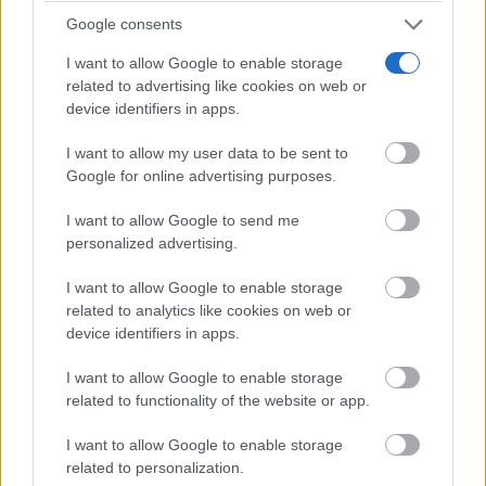
municipales de toda la provincia. “La formación de
Google consents
los trabajadores de la casa se ha hecho extensiva a
I want to allow Google to enable storage
related to advertising like cookies on web or
todos los trabajadores municipales de los
device identifiers in apps.
ayuntamientos de la provincia”, ha dicho.
I want to allow my user data to be sent to
Google for online advertising purposes.
Asimismo, ha puesto en valor el esfuerzo inversor
I want to allow Google to send me
realizado por la institución para hacer posible esta
personalized advertising.
ampliación y ha defendido la necesidad de apostar
I want to allow Google to enable storage
por la actualización permanente de los empleados
related to analytics like cookies on web or
públicos; por ello, “los ciudadanos deben recibir
device identifiers in apps.
servicios de calidad. Ese es el motivo principal por el
I want to allow Google to enable storage
related to functionality of the website or app.
que la Diputación ha puesto en marcha este servicio”.
I want to allow Google to enable storage
related to personalization.